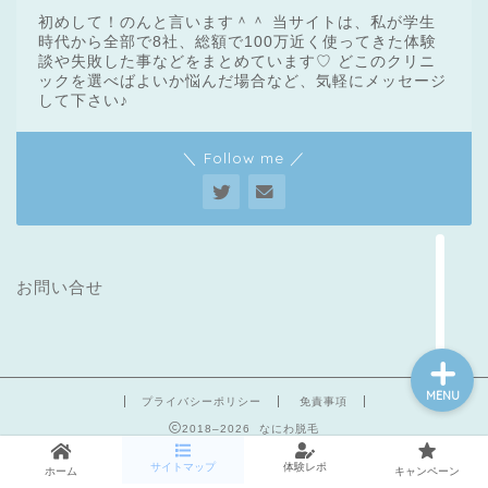
初めして！のんと言います＾＾ 当サイトは、私が学生
時代から全部で8社、総額で100万近く使ってきた体験
談や失敗した事などをまとめています♡ どこのクリニ
ックを選べばよいか悩んだ場合など、気軽にメッセージ
医療脱毛基礎知識
して下さい♪
クリニック一覧
＼ Follow me ／
脱毛体験レポート
メンズ脱毛
お問い合せ
MENU
プライバシーポリシー
免責事項
2018–2026 なにわ脱毛
サイトマップ
体験レポ
ホーム
キャンペーン