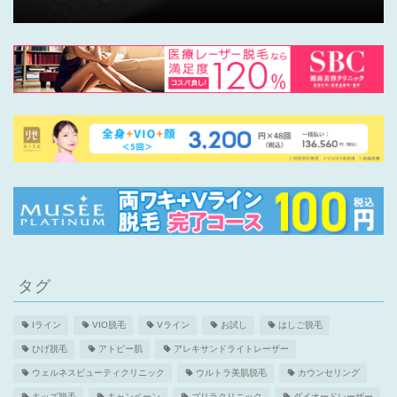
タグ
Iライン
VIO脱毛
Vライン
お試し
はしご脱毛
ひげ脱毛
アトピー肌
アレキサンドライトレーザー
ウェルネスビューティクリニック
ウルトラ美肌脱毛
カウンセリング
キッズ脱毛
キャンペーン
ゴリラクリニック
ダイオードレーザー