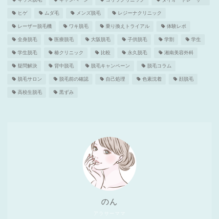
ヒゲ
ムダ毛
メンズ脱毛
レジーナクリニック
レーザー脱毛機
ワキ脱毛
乗り換えトライアル
体験レポ
全身脱毛
医療脱毛
大阪脱毛
子供脱毛
学割
学生
学生脱毛
椿クリニック
比較
永久脱毛
湘南美容外科
疑問解決
背中脱毛
脱毛キャンペーン
脱毛コラム
脱毛サロン
脱毛前の確認
自己処理
色素沈着
顔脱毛
高校生脱毛
黒ずみ
のん
アラサーママ