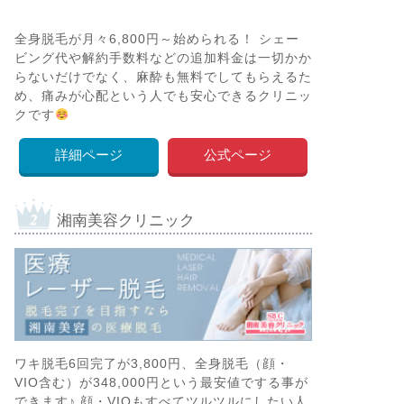
全身脱毛が月々6,800円～始められる！ シェー
ビング代や解約手数料などの追加料金は一切かか
らないだけでなく、麻酔も無料でしてもらえるた
め、痛みが心配という人でも安心できるクリニッ
クです
詳細ページ
公式ページ
湘南美容クリニック
ワキ脱毛6回完了が3,800円、全身脱毛（顔・
VIO含む）が348,000円という最安値でする事が
できます♪ 顔・VIOもすべてツルツルにしたい人