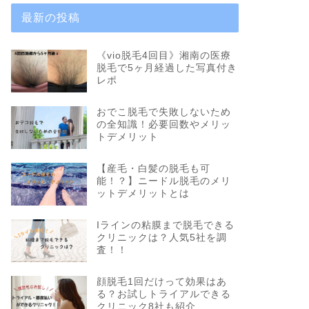
最新の投稿
《vio脱毛4回目》湘南の医療
脱毛で5ヶ月経過した写真付き
レポ
おでこ脱毛で失敗しないため
の全知識！必要回数やメリッ
トデメリット
【産毛・白髪の脱毛も可
能！？】ニードル脱毛のメリ
ットデメリットとは
Iラインの粘膜まで脱毛できる
クリニックは？人気5社を調
査！！
顔脱毛1回だけって効果はあ
る？お試しトライアルできる
クリニック8社も紹介