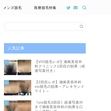
メンズ脱毛
医療脱毛特集
人気記事
【VIO脱毛レポ】湘南美容外
1
科クリニック1回目の効果（経
過写真付き）
【2回目レポ】湘南美容外科
2
vio脱毛の効果～アレキサンド
ライト～
《vio脱毛3回目》経過写真付
3
きで湘南美容外科の効果を口