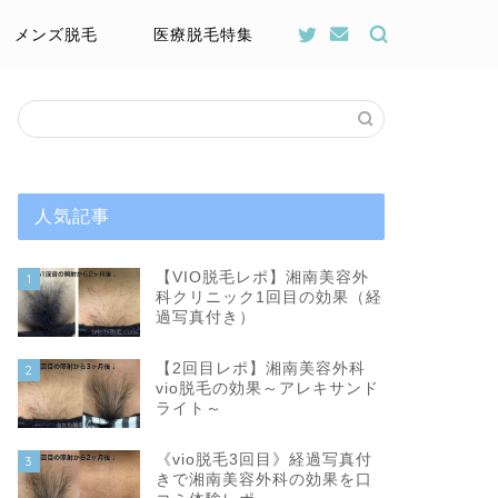
メンズ脱毛
医療脱毛特集
人気記事
【VIO脱毛レポ】湘南美容外
1
科クリニック1回目の効果（経
過写真付き）
【2回目レポ】湘南美容外科
2
vio脱毛の効果～アレキサンド
ライト～
《vio脱毛3回目》経過写真付
3
きで湘南美容外科の効果を口