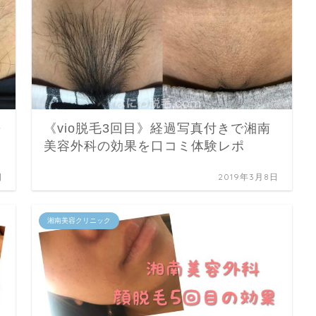
ヶ
《vio脱毛3回目》経過写真付きで湘南
美容外科の効果を口コミ体験レポ
日
2019年3月8日
湘南美容クリニック