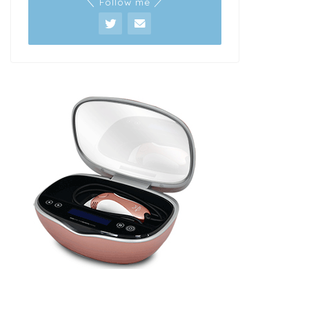
＼ Follow me ／