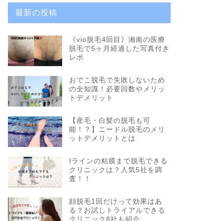
最新の投稿
《vio脱毛4回目》湘南の医療
脱毛で5ヶ月経過した写真付き
レポ
おでこ脱毛で失敗しないため
の全知識！必要回数やメリッ
トデメリット
【産毛・白髪の脱毛も可
能！？】ニードル脱毛のメリ
ットデメリットとは
Iラインの粘膜まで脱毛できる
クリニックは？人気5社を調
査！！
顔脱毛1回だけって効果はあ
る？お試しトライアルできる
クリニック8社も紹介