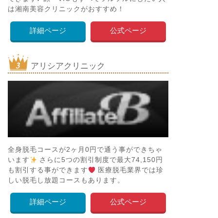
は湘南美容クリニックがおすすめ！
詳細ページ
公式ページ
アリシアクリニック
全身脱毛コースが2ヶ月0円で通う事ができちゃ
います
さらに5つの割引制度で最大74,150円
も割引する事ができます
医療脱毛業界では珍
しい脱毛し放題コースもあります。
詳細ページ
公式ページ