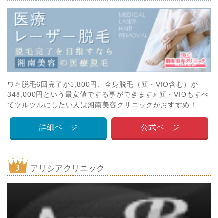
ワキ脱毛6回完了が3,800円、全身脱毛（顔・VIO含む）が
348,000円という最安値でする事ができます♪ 顔・VIOもすべ
てツルツルにしたい人は湘南美容クリニックがおすすめ！
詳細ページ
公式ページ
アリシアクリニック