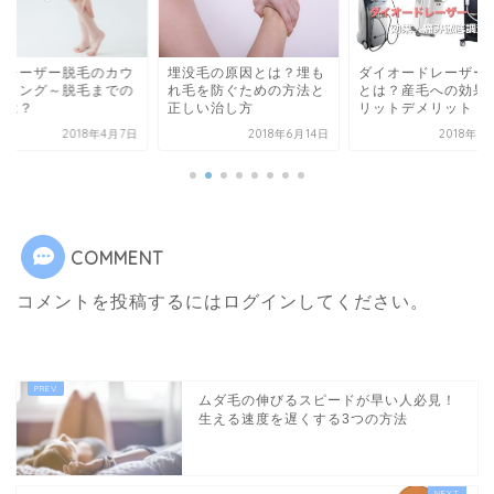
埋没毛の原因とは？埋も
ダイオードレーザー脱毛
医療レーザー脱
れ毛を防ぐための方法と
とは？産毛への効果やメ
ットデメリット
正しい治し方
リットデメリット
火傷の危険性
2018年6月14日
2018年8月31日
201
COMMENT
コメントを投稿するには
ログイン
してください。
ムダ毛の伸びるスピードが早い人必見！
生える速度を遅くする3つの方法