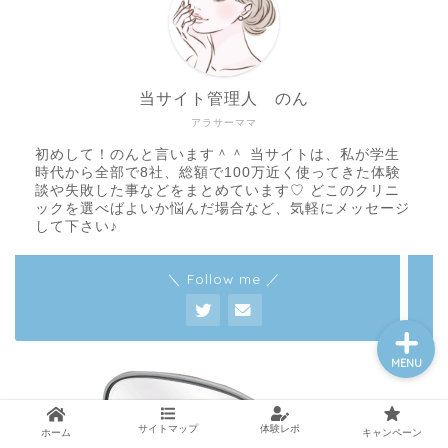
医療脱毛基礎知識
当サイト管理人 のん
アラサーママ
クリニック一覧
初めして！のんと言います＾＾ 当サイトは、私が学生
時代から全部で8社、総額で100万近く使ってきた体験
談や失敗した事などをまとめています♡ どこのクリニ
脱毛体験レポート
ックを選べばよいか悩んだ場合など、気軽にメッセージ
して下さい♪
メンズ脱毛
＼ Follow me ／
MENU
サイトマップ
体験レポ
ホーム
キャンペーン