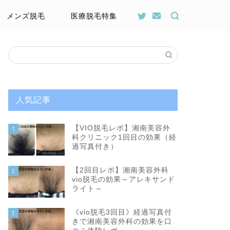
メンズ脱毛
医療脱毛特集
人気記事
【VIO脱毛レポ】湘南美容外
1
科クリニック1回目の効果（経
過写真付き）
【2回目レポ】湘南美容外科
2
vio脱毛の効果～アレキサンド
ライト～
《vio脱毛3回目》経過写真付
3
きで湘南美容外科の効果を口