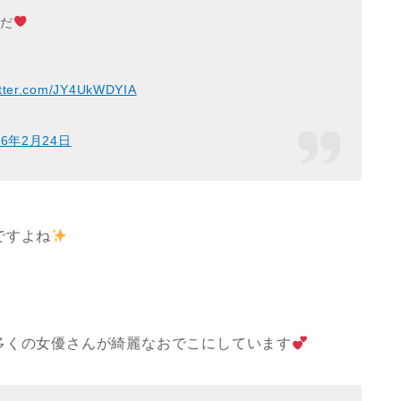
んだ
itter.com/JY4UkWDYIA
16年2月24日
ですよね
多くの女優さんが綺麗なおでこにしています