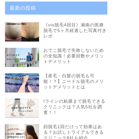
最新の投稿
《vio脱毛4回目》湘南の医療
脱毛で5ヶ月経過した写真付き
レポ
おでこ脱毛で失敗しないため
の全知識！必要回数やメリッ
トデメリット
【産毛・白髪の脱毛も可
能！？】ニードル脱毛のメリ
ットデメリットとは
Iラインの粘膜まで脱毛できる
クリニックは？人気5社を調
査！！
顔脱毛1回だけって効果はあ
る？お試しトライアルできる
クリニック8社も紹介