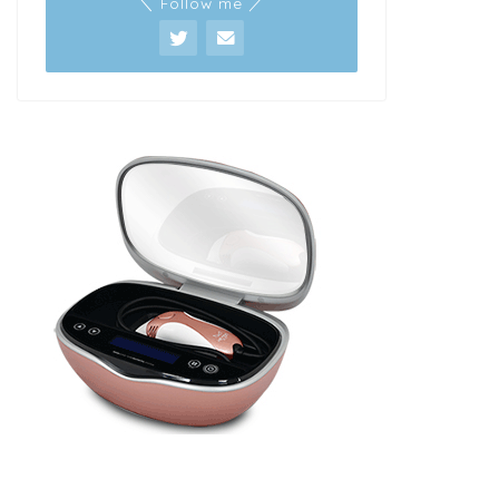
＼ Follow me ／