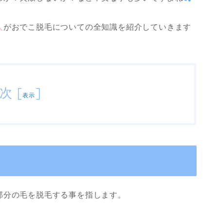
人
がおでこ脱毛についての全知識を紹介していきます
次
[
]
表示
部分の毛を脱毛する事を指します。