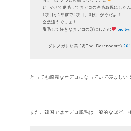
1年かけて脱毛しておデコの産毛綺麗にした
1枚目が1年前で2枚目、3枚目が今だよ！
全然違うでしょ！
脱毛して好きなおデコの形にしたの
pic.tw
— ダレノガレ明美 (@The_Darenogare)
20
とっても綺麗なオデコになっていて羨ましい
また、韓国ではオデコ脱毛は一般的なほど、