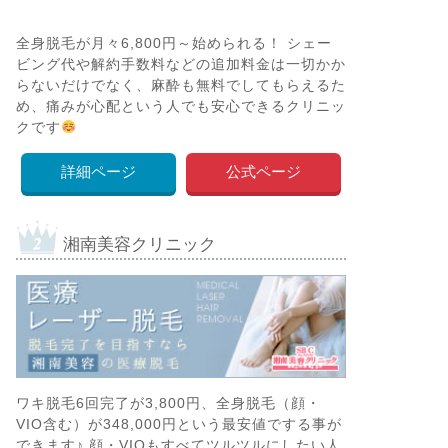
全身脱毛が月々6,800円～始められる！ シェー
ビング代や解約手数料などの追加料金は一切かか
らないだけでなく、麻酔も無料でしてもらえるた
め、痛みが心配という人でも安心できるクリニッ
クです
詳細ページ
公式ページ
湘南美容クリニック
ワキ脱毛6回完了が3,800円、全身脱毛（顔・
VIO含む）が348,000円という最安値でする事が
できます♪ 顔・VIOもすべてツルツルにしたい人