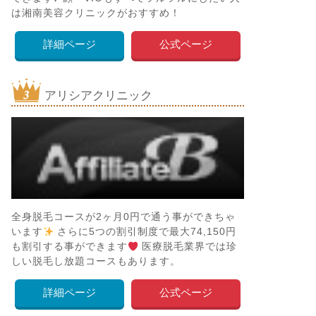
は湘南美容クリニックがおすすめ！
詳細ページ
公式ページ
アリシアクリニック
全身脱毛コースが2ヶ月0円で通う事ができちゃ
います
さらに5つの割引制度で最大74,150円
も割引する事ができます
医療脱毛業界では珍
しい脱毛し放題コースもあります。
詳細ページ
公式ページ