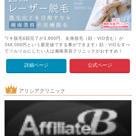
ワキ脱毛6回完了が3,800円、全身脱毛（顔・VIO含む）が
348,000円という最安値でする事ができます♪ 顔・VIOもすべ
てツルツルにしたい人は湘南美容クリニックがおすすめ！
詳細ページ
公式ページ
アリシアクリニック