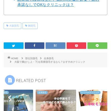
承諾なしでOKなクリニックは？
大阪脱毛
腕脱毛
HOME
部位別脱毛
全身脱毛
大阪で腕(ひじ上・下)を医療脱毛するなら？おすすめクリニック
RELATED POST
医療脱毛
全身脱毛
レジーナクリニック