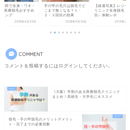
阪梅田で全身・ワキ・
手の甲の毛穴は脱毛でど
【経過写真】レジー
IOの医療脱毛おすすめ
こまで無くなる？１・
リニック全身脱毛（
ンキング
２・３回目の効果
目）体験レポ
2018年4月29日
2018年9月10日
2019年2
COMMENT
コメントを投稿するには
ログイン
してください。
《大阪》学割のある医療脱毛クリニック
まとめ！高校生・大学生にオススメ
指毛・手の甲脱毛のメリットデメリッ
ト・完了までの必要回数