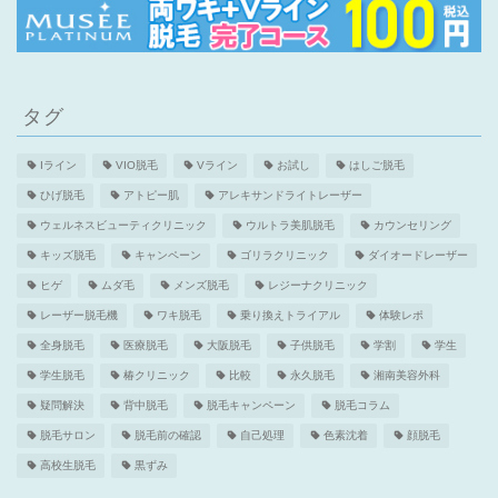
タグ
Iライン
VIO脱毛
Vライン
お試し
はしご脱毛
ひげ脱毛
アトピー肌
アレキサンドライトレーザー
ウェルネスビューティクリニック
ウルトラ美肌脱毛
カウンセリング
キッズ脱毛
キャンペーン
ゴリラクリニック
ダイオードレーザー
ヒゲ
ムダ毛
メンズ脱毛
レジーナクリニック
レーザー脱毛機
ワキ脱毛
乗り換えトライアル
体験レポ
全身脱毛
医療脱毛
大阪脱毛
子供脱毛
学割
学生
学生脱毛
椿クリニック
比較
永久脱毛
湘南美容外科
疑問解決
背中脱毛
脱毛キャンペーン
脱毛コラム
脱毛サロン
脱毛前の確認
自己処理
色素沈着
顔脱毛
高校生脱毛
黒ずみ