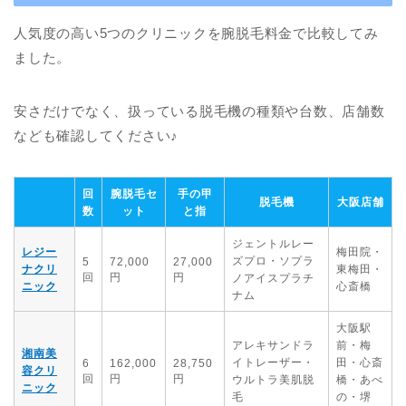
人気度の高い5つのクリニックを腕脱毛料金で比較してみ
ました。
安さだけでなく、扱っている脱毛機の種類や台数、店舗数
なども確認してください♪
回
腕脱毛セ
手の甲
脱毛機
大阪店舗
数
ット
と指
ジェントルレー
レジー
梅田院・
ズプロ・ソプラ
5
72,000
27,000
ナクリ
東梅田・
回
円
円
ノアイスプラチ
ニック
心斎橋
ナム
大阪駅
アレキサンドラ
前・梅
湘南美
イトレーザー・
田・心斎
6
162,000
28,750
容クリ
回
円
円
ウルトラ美肌脱
橋・あべ
ニック
毛
の・堺