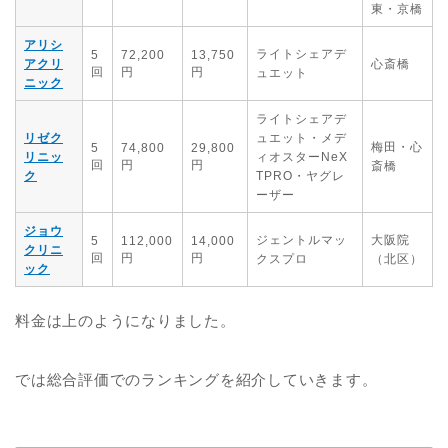
東・京橋
アリシ
ライトシェアデ
5
72,200
13,750
アクリ
心斎橋
回
円
円
ュエット
ニック
ライトシェアデ
リゼク
ュエット・メデ
梅田・心
5
74,800
29,800
リニッ
ィオスターNeX
回
円
円
斎橋
ク
TPRO・ヤグレ
ーザー
ジョウ
ジェントルマッ
大阪院
5
112,000
14,000
クリニ
回
円
円
クスプロ
（北区）
ック
料金は上のようになりました。
では総合評価でのランキングを紹介していきます。