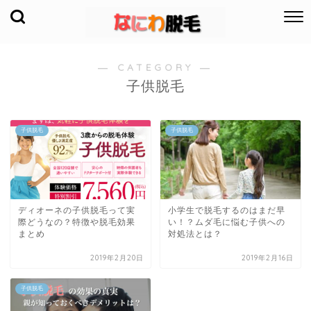
― CATEGORY ―
子供脱毛
子供脱毛
子供脱毛
ディオーネの子供脱毛って実
小学生で脱毛するのはまだ早
際どうなの？特徴や脱毛効果
い！？ムダ毛に悩む子供への
まとめ
対処法とは？
2019年2月20日
2019年2月16日
子供脱毛