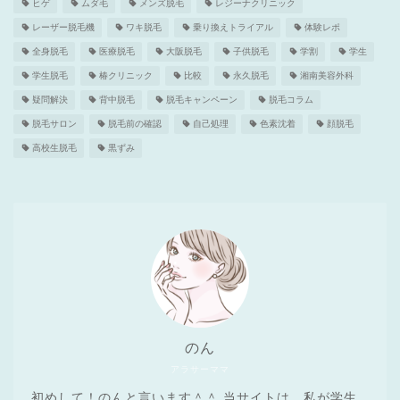
ヒゲ
ムダ毛
メンズ脱毛
レジーナクリニック
レーザー脱毛機
ワキ脱毛
乗り換えトライアル
体験レポ
全身脱毛
医療脱毛
大阪脱毛
子供脱毛
学割
学生
学生脱毛
椿クリニック
比較
永久脱毛
湘南美容外科
疑問解決
背中脱毛
脱毛キャンペーン
脱毛コラム
脱毛サロン
脱毛前の確認
自己処理
色素沈着
顔脱毛
高校生脱毛
黒ずみ
のん
アラサーママ
初めして！のんと言います＾＾ 当サイトは、私が学生