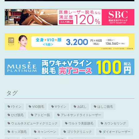
タグ
Iライン
VIO脱毛
Vライン
お試し
はしご脱毛
ひげ脱毛
アトピー肌
アレキサンドライトレーザー
ウェルネスビューティクリニック
ウルトラ美肌脱毛
カウンセリング
キッズ脱毛
キャンペーン
ゴリラクリニック
ダイオードレーザー