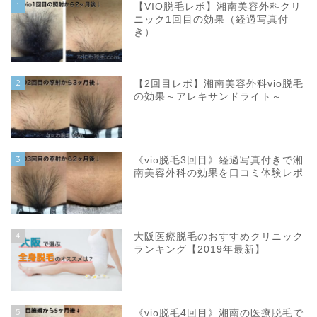
1
【VIO脱毛レポ】湘南美容外科クリ
ニック1回目の効果（経過写真付
き）
2
【2回目レポ】湘南美容外科vio脱毛
の効果～アレキサンドライト～
3
《vio脱毛3回目》経過写真付きで湘
南美容外科の効果を口コミ体験レポ
4
大阪医療脱毛のおすすめクリニック
ランキング【2019年最新】
5
《vio脱毛4回目》湘南の医療脱毛で