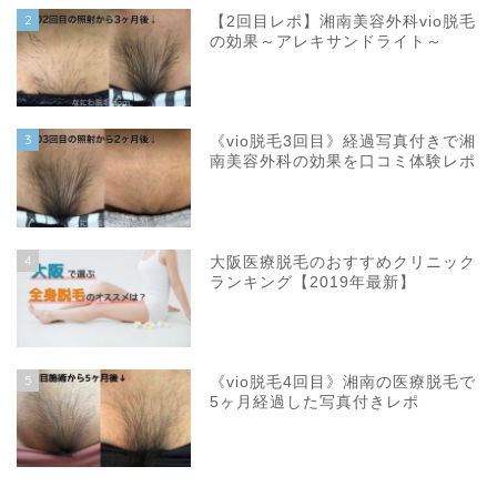
2
【2回目レポ】湘南美容外科vio脱毛
の効果～アレキサンドライト～
3
《vio脱毛3回目》経過写真付きで湘
南美容外科の効果を口コミ体験レポ
4
大阪医療脱毛のおすすめクリニック
ランキング【2019年最新】
5
《vio脱毛4回目》湘南の医療脱毛で
5ヶ月経過した写真付きレポ