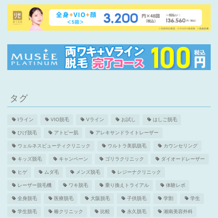
タグ
Iライン
VIO脱毛
Vライン
お試し
はしご脱毛
ひげ脱毛
アトピー肌
アレキサンドライトレーザー
ウェルネスビューティクリニック
ウルトラ美肌脱毛
カウンセリング
キッズ脱毛
キャンペーン
ゴリラクリニック
ダイオードレーザー
ヒゲ
ムダ毛
メンズ脱毛
レジーナクリニック
レーザー脱毛機
ワキ脱毛
乗り換えトライアル
体験レポ
全身脱毛
医療脱毛
大阪脱毛
子供脱毛
学割
学生
学生脱毛
椿クリニック
比較
永久脱毛
湘南美容外科