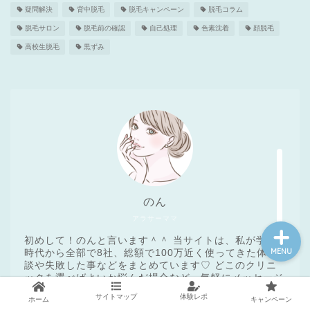
疑問解決
背中脱毛
脱毛キャンペーン
脱毛コラム
脱毛サロン
脱毛前の確認
自己処理
色素沈着
顔脱毛
高校生脱毛
黒ずみ
医療脱毛基礎知識
クリニック一覧
脱毛体験レポート
メンズ脱毛
のん
アラサーママ
初めして！のんと言います＾＾ 当サイトは、私が学生
MENU
時代から全部で8社、総額で100万近く使ってきた体験
談や失敗した事などをまとめています♡ どこのクリニ
ックを選べばよいか悩んだ場合など、気軽にメッセージ
して下さい♪
サイトマップ
体験レポ
ホーム
キャンペーン