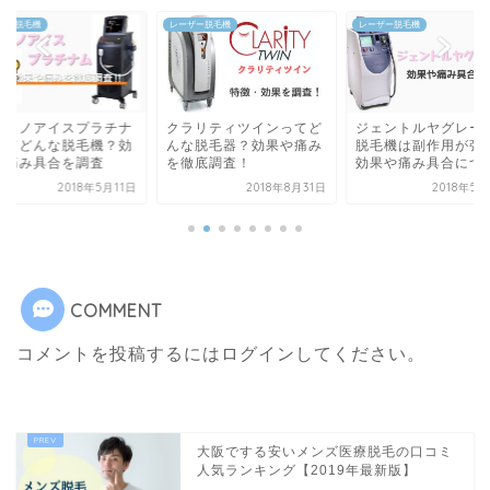
ザー脱毛機
レーザー脱毛機
レーザー脱毛機
プラノアイスプラチナ
クラリティツインってど
ジェントルヤグレー
ってどんな脱毛機？効
んな脱毛器？効果や痛み
脱毛機は副作用が強
や痛み具合を調査
を徹底調査！
効果や痛み具合につ
2018年5月11日
2018年8月31日
2018年5
COMMENT
コメントを投稿するには
ログイン
してください。
大阪でする安いメンズ医療脱毛の口コミ
人気ランキング【2019年最新版】