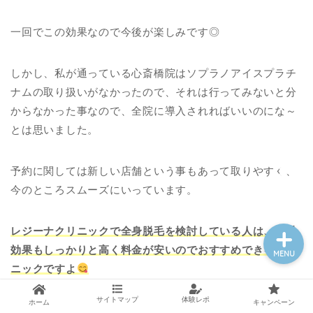
一回でこの効果なので今後が楽しみです◎
医療脱毛基礎知識
しかし、私が通っている心斎橋院はソプラノアイスプラチ
ナムの取り扱いがなかったので、それは行ってみないと分
クリニック一覧
からなかった事なので、全院に導入されればいいのにな～
とは思いました。
脱毛体験レポート
予約に関しては新しい店舗という事もあって取りやすく、
メンズ脱毛
今のところスムーズにいっています。
レジーナクリニックで全身脱毛を検討している人は、脱毛
効果もしっかりと高く料金が安いのでおすすめできるクリ
MENU
ニックですよ
サイトマップ
体験レポ
ホーム
キャンペーン
気になる事があれば無料カウンセリングの段階で聞くこと