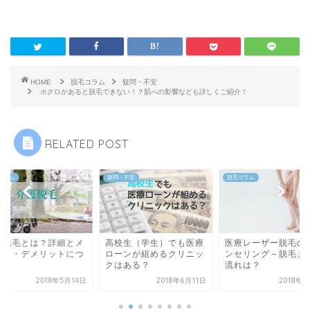
HOME
脱毛コラム
疑問・不安
ホクロがあると脱毛できない！？肌への影響なども詳しくご紹介！
RELATED POST
コラム
疑問・不安
脱毛コラム
護脱毛とは？詳細とメ
高校生（学生）でも医療
医療レーザー脱毛の
ット・デメリットにつ
ローンが組めるクリニッ
ンセリング～脱毛ま
て
クはある？
流れは？
2018年5月14日
2018年6月11日
2018年