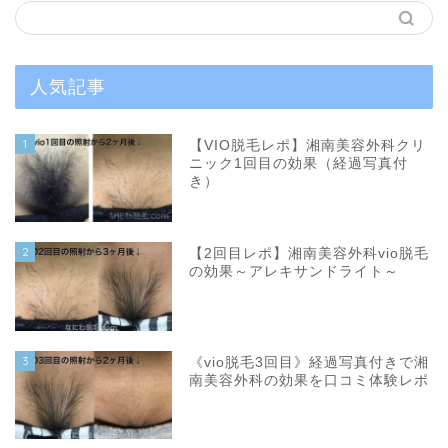
人気記事
1
【VIO脱毛レポ】湘南美容外科クリ
ニック1回目の効果（経過写真付
き）
2
【2回目レポ】湘南美容外科vio脱毛
の効果～アレキサンドライト～
3
《vio脱毛3回目》経過写真付きで湘
南美容外科の効果を口コミ体験レポ