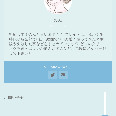
のん
アラサーママ
初めして！のんと言います＾＾ 当サイトは、私が学生
時代から全部で8社、総額で100万近く使ってきた体験
談や失敗した事などをまとめています♡ どこのクリニ
ックを選べばよいか悩んだ場合など、気軽にメッセージ
医療脱毛基礎知識
して下さい♪
＼ Follow me ／
クリニック一覧
脱毛体験レポート
メンズ脱毛
お問い合せ