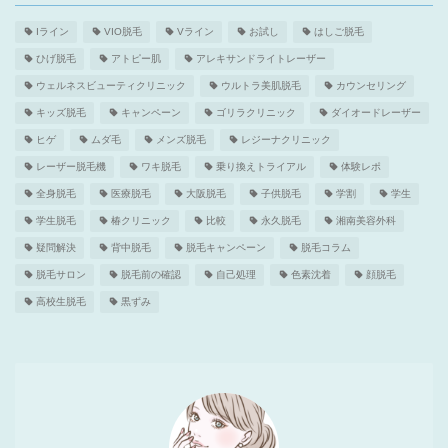
Iライン
VIO脱毛
Vライン
お試し
はしご脱毛
ひげ脱毛
アトピー肌
アレキサンドライトレーザー
ウェルネスビューティクリニック
ウルトラ美肌脱毛
カウンセリング
キッズ脱毛
キャンペーン
ゴリラクリニック
ダイオードレーザー
ヒゲ
ムダ毛
メンズ脱毛
レジーナクリニック
レーザー脱毛機
ワキ脱毛
乗り換えトライアル
体験レポ
全身脱毛
医療脱毛
大阪脱毛
子供脱毛
学割
学生
学生脱毛
椿クリニック
比較
永久脱毛
湘南美容外科
疑問解決
背中脱毛
脱毛キャンペーン
脱毛コラム
脱毛サロン
脱毛前の確認
自己処理
色素沈着
顔脱毛
高校生脱毛
黒ずみ