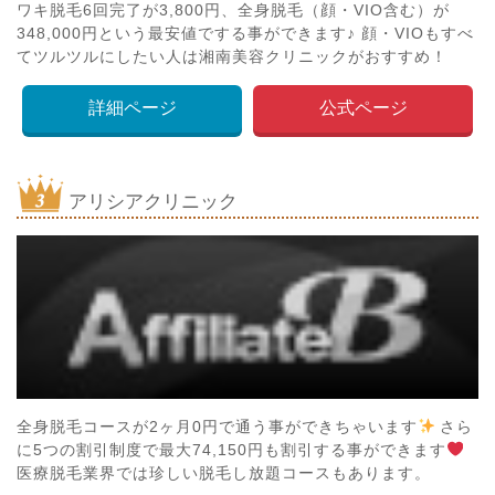
ワキ脱毛6回完了が3,800円、全身脱毛（顔・VIO含む）が
348,000円という最安値でする事ができます♪ 顔・VIOもすべ
てツルツルにしたい人は湘南美容クリニックがおすすめ！
詳細ページ
公式ページ
アリシアクリニック
全身脱毛コースが2ヶ月0円で通う事ができちゃいます
さら
に5つの割引制度で最大74,150円も割引する事ができます
医療脱毛業界では珍しい脱毛し放題コースもあります。