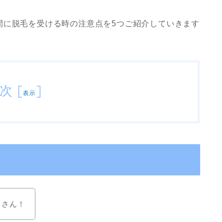
間に脱毛を受ける時の注意点を5つご紹介していきます
次
[
]
表示
くさん
！