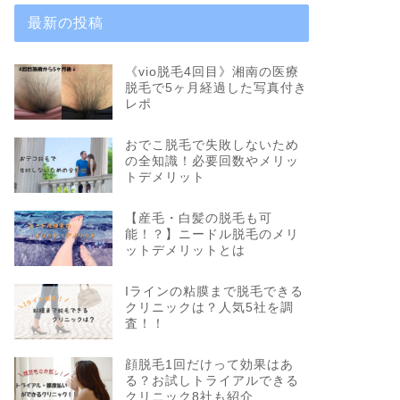
最新の投稿
《vio脱毛4回目》湘南の医療
脱毛で5ヶ月経過した写真付き
レポ
おでこ脱毛で失敗しないため
の全知識！必要回数やメリッ
トデメリット
【産毛・白髪の脱毛も可
能！？】ニードル脱毛のメリ
ットデメリットとは
Iラインの粘膜まで脱毛できる
クリニックは？人気5社を調
査！！
顔脱毛1回だけって効果はあ
る？お試しトライアルできる
クリニック8社も紹介