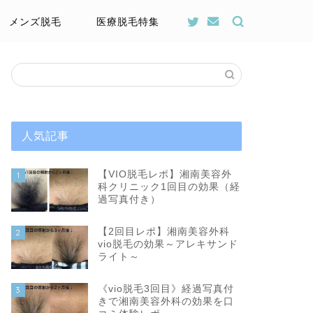
メンズ脱毛
医療脱毛特集
人気記事
【VIO脱毛レポ】湘南美容外
1
科クリニック1回目の効果（経
過写真付き）
【2回目レポ】湘南美容外科
2
vio脱毛の効果～アレキサンド
ライト～
《vio脱毛3回目》経過写真付
3
きで湘南美容外科の効果を口