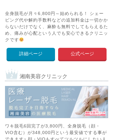
全身脱毛が月々6,800円～始められる！ シェー
ビング代や解約手数料などの追加料金は一切かか
らないだけでなく、麻酔も無料でしてもらえるた
め、痛みが心配という人でも安心できるクリニッ
クです
詳細ページ
公式ページ
湘南美容クリニック
ワキ脱毛6回完了が3,800円、全身脱毛（顔・
VIO含む）が348,000円という最安値でする事が
できます♪ 顔・VIOもすべてツルツルにしたい人