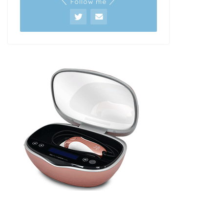
＼ Follow me ／