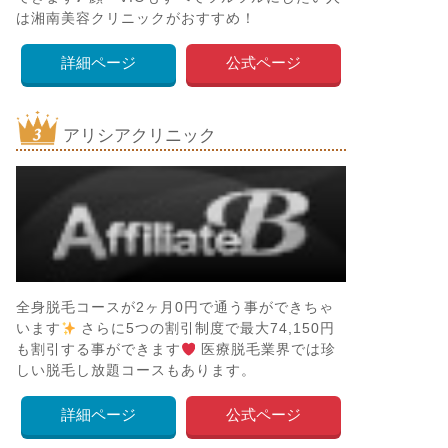
は湘南美容クリニックがおすすめ！
詳細ページ
公式ページ
アリシアクリニック
全身脱毛コースが2ヶ月0円で通う事ができちゃ
います
さらに5つの割引制度で最大74,150円
も割引する事ができます
医療脱毛業界では珍
しい脱毛し放題コースもあります。
詳細ページ
公式ページ