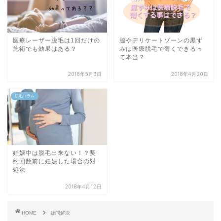
医療レーザー脱毛は1回だけの
脇やデリケートゾーンの黒ず
施術でも効果はある？
みは医療脱毛で薄くできるっ
て本当？
2018年5月3日
2018年4月20日
脱毛コラム
妊娠中は脱毛出来ない！？契
約回数前に妊娠した場合の対
処法
2018年4月12日
HOME
疑問解決