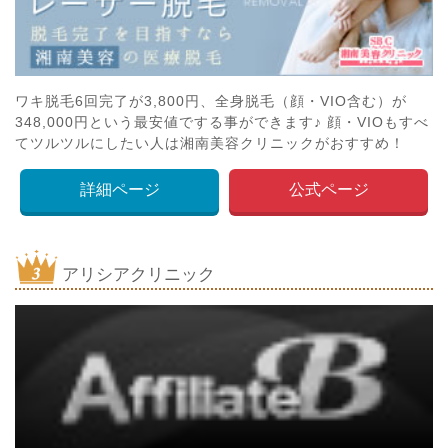
ワキ脱毛6回完了が3,800円、全身脱毛（顔・VIO含む）が
348,000円という最安値でする事ができます♪ 顔・VIOもすべ
てツルツルにしたい人は湘南美容クリニックがおすすめ！
詳細ページ
公式ページ
アリシアクリニック