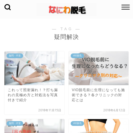
― TAG ―
疑問解決
疑問・不安
VIO脱毛
これって照射漏れ！？打ち漏
VIO脱毛前に生理になっても施
れの見極め方と対処法を写真
術できる？各クリニックの対
付きで紹介
応とは
2018年11月15日
2018年6月12日
疑問・不安
VIO脱毛