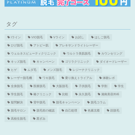
タグ
Iライン
VIO脱毛
Vライン
お試し
はしご脱毛
ひげ脱毛
アトピー肌
アレキサンドライトレーザー
ウェルネスビューティクリニック
ウルトラ美肌脱毛
カウンセリング
キッズ脱毛
キャンペーン
ゴリラクリニック
ダイオードレーザー
ヒゲ
ムダ毛
メンズ脱毛
レジーナクリニック
レーザー脱毛機
ワキ脱毛
乗り換えトライアル
体験レポ
全身脱毛
医療脱毛
大阪脱毛
子供脱毛
学割
学生
学生脱毛
椿クリニック
比較
永久脱毛
湘南美容外科
疑問解決
背中脱毛
脱毛キャンペーン
脱毛コラム
脱毛サロン
脱毛前の確認
自己処理
色素沈着
顔脱毛
高校生脱毛
黒ずみ