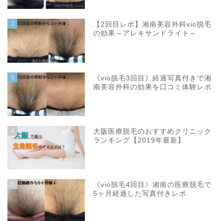
2
【2回目レポ】湘南美容外科vio脱毛
の効果～アレキサンドライト～
3
《vio脱毛3回目》経過写真付きで湘
南美容外科の効果を口コミ体験レポ
4
大阪医療脱毛のおすすめクリニック
ランキング【2019年最新】
5
《vio脱毛4回目》湘南の医療脱毛で
5ヶ月経過した写真付きレポ