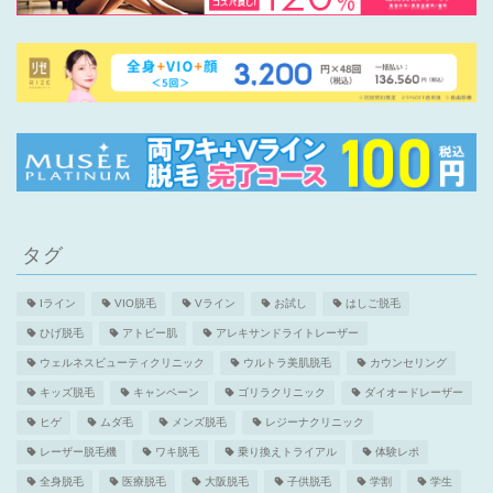
タグ
Iライン
VIO脱毛
Vライン
お試し
はしご脱毛
ひげ脱毛
アトピー肌
アレキサンドライトレーザー
ウェルネスビューティクリニック
ウルトラ美肌脱毛
カウンセリング
キッズ脱毛
キャンペーン
ゴリラクリニック
ダイオードレーザー
ヒゲ
ムダ毛
メンズ脱毛
レジーナクリニック
レーザー脱毛機
ワキ脱毛
乗り換えトライアル
体験レポ
全身脱毛
医療脱毛
大阪脱毛
子供脱毛
学割
学生