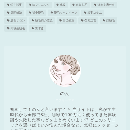
学生脱毛
椿クリニック
比較
永久脱毛
湘南美容外科
疑問解決
背中脱毛
脱毛キャンペーン
脱毛コラム
脱毛サロン
脱毛前の確認
自己処理
色素沈着
顔脱毛
高校生脱毛
黒ずみ
のん
アラサーママ
初めして！のんと言います＾＾ 当サイトは、私が学生
時代から全部で8社、総額で100万近く使ってきた体験
談や失敗した事などをまとめています♡ どこのクリニ
ックを選べばよいか悩んだ場合など、気軽にメッセージ