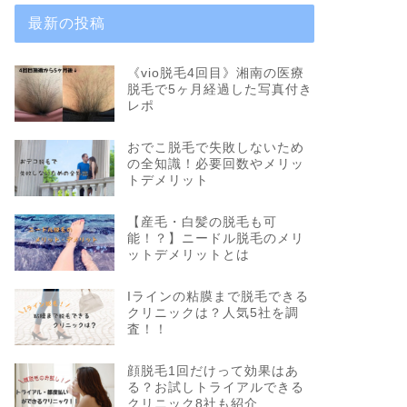
最新の投稿
《vio脱毛4回目》湘南の医療
脱毛で5ヶ月経過した写真付き
レポ
おでこ脱毛で失敗しないため
の全知識！必要回数やメリッ
トデメリット
【産毛・白髪の脱毛も可
能！？】ニードル脱毛のメリ
ットデメリットとは
Iラインの粘膜まで脱毛できる
クリニックは？人気5社を調
査！！
顔脱毛1回だけって効果はあ
る？お試しトライアルできる
クリニック8社も紹介