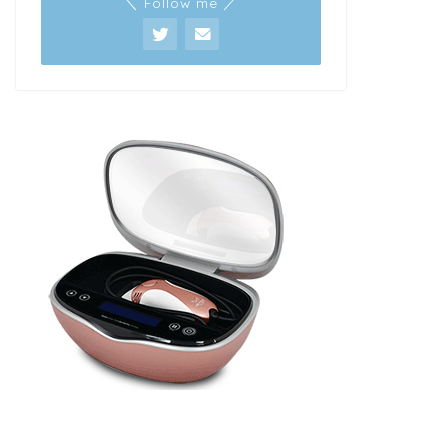
＼ Follow me ／