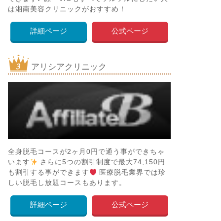
は湘南美容クリニックがおすすめ！
詳細ページ
公式ページ
アリシアクリニック
全身脱毛コースが2ヶ月0円で通う事ができちゃ
います
さらに5つの割引制度で最大74,150円
も割引する事ができます
医療脱毛業界では珍
しい脱毛し放題コースもあります。
詳細ページ
公式ページ