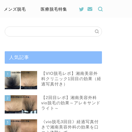
メンズ脱毛
医療脱毛特集
人気記事
【VIO脱毛レポ】湘南美容外
1
科クリニック1回目の効果（経
過写真付き）
【2回目レポ】湘南美容外科
2
vio脱毛の効果～アレキサンド
ライト～
《vio脱毛3回目》経過写真付
3
きで湘南美容外科の効果を口