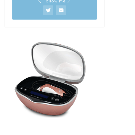
＼ Follow me ／