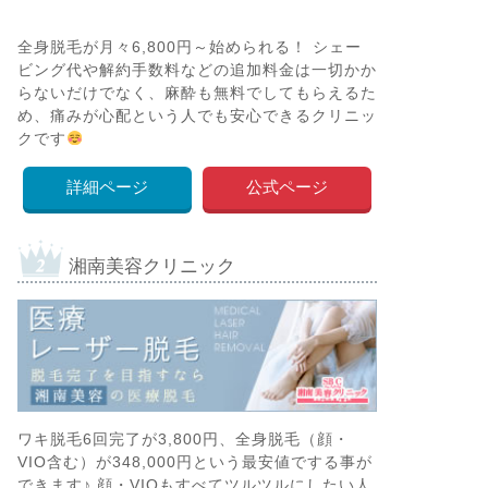
全身脱毛が月々6,800円～始められる！ シェー
ビング代や解約手数料などの追加料金は一切かか
らないだけでなく、麻酔も無料でしてもらえるた
め、痛みが心配という人でも安心できるクリニッ
クです
詳細ページ
公式ページ
湘南美容クリニック
ワキ脱毛6回完了が3,800円、全身脱毛（顔・
VIO含む）が348,000円という最安値でする事が
できます♪ 顔・VIOもすべてツルツルにしたい人