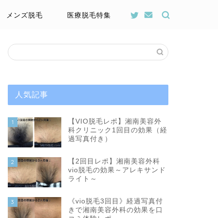
メンズ脱毛
医療脱毛特集
人気記事
【VIO脱毛レポ】湘南美容外
1
科クリニック1回目の効果（経
過写真付き）
【2回目レポ】湘南美容外科
2
vio脱毛の効果～アレキサンド
ライト～
《vio脱毛3回目》経過写真付
3
きで湘南美容外科の効果を口