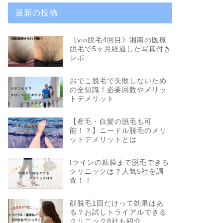
最新の投稿
《vio脱毛4回目》湘南の医療
脱毛で5ヶ月経過した写真付き
レポ
おでこ脱毛で失敗しないため
の全知識！必要回数やメリッ
トデメリット
【産毛・白髪の脱毛も可
能！？】ニードル脱毛のメリ
ットデメリットとは
Iラインの粘膜まで脱毛できる
クリニックは？人気5社を調
査！！
顔脱毛1回だけって効果はあ
る？お試しトライアルできる
クリニック8社も紹介