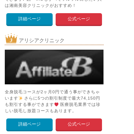
は湘南美容クリニックがおすすめ！
詳細ページ
公式ページ
アリシアクリニック
全身脱毛コースが2ヶ月0円で通う事ができちゃ
います
さらに5つの割引制度で最大74,150円
も割引する事ができます
医療脱毛業界では珍
しい脱毛し放題コースもあります。
詳細ページ
公式ページ