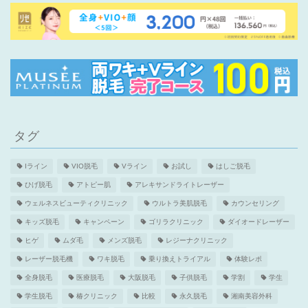
タグ
Iライン
VIO脱毛
Vライン
お試し
はしご脱毛
ひげ脱毛
アトピー肌
アレキサンドライトレーザー
ウェルネスビューティクリニック
ウルトラ美肌脱毛
カウンセリング
キッズ脱毛
キャンペーン
ゴリラクリニック
ダイオードレーザー
ヒゲ
ムダ毛
メンズ脱毛
レジーナクリニック
レーザー脱毛機
ワキ脱毛
乗り換えトライアル
体験レポ
全身脱毛
医療脱毛
大阪脱毛
子供脱毛
学割
学生
学生脱毛
椿クリニック
比較
永久脱毛
湘南美容外科