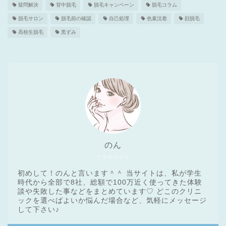
疑問解決
背中脱毛
脱毛キャンペーン
脱毛コラム
脱毛サロン
脱毛前の確認
自己処理
色素沈着
顔脱毛
高校生脱毛
黒ずみ
のん
アラサーママ
初めして！のんと言います＾＾ 当サイトは、私が学生
時代から全部で8社、総額で100万近く使ってきた体験
談や失敗した事などをまとめています♡ どこのクリニ
ックを選べばよいか悩んだ場合など、気軽にメッセージ
医療脱毛基礎知識
して下さい♪