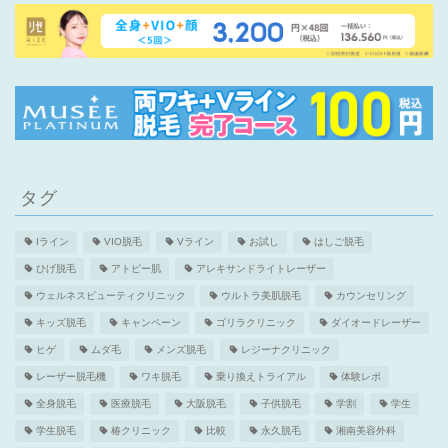
タグ
Iライン
VIO脱毛
Vライン
お試し
はしご脱毛
ひげ脱毛
アトピー肌
アレキサンドライトレーザー
ウェルネスビューティクリニック
ウルトラ美肌脱毛
カウンセリング
キッズ脱毛
キャンペーン
ゴリラクリニック
ダイオードレーザー
ヒゲ
ムダ毛
メンズ脱毛
レジーナクリニック
レーザー脱毛機
ワキ脱毛
乗り換えトライアル
体験レポ
全身脱毛
医療脱毛
大阪脱毛
子供脱毛
学割
学生
学生脱毛
椿クリニック
比較
永久脱毛
湘南美容外科