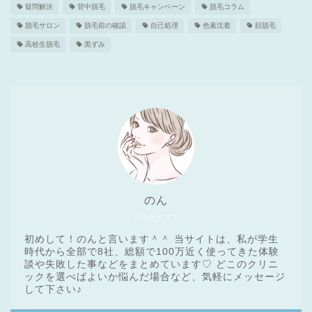
疑問解決
背中脱毛
脱毛キャンペーン
脱毛コラム
脱毛サロン
脱毛前の確認
自己処理
色素沈着
顔脱毛
高校生脱毛
黒ずみ
のん
アラサーママ
初めして！のんと言います＾＾ 当サイトは、私が学生
時代から全部で8社、総額で100万近く使ってきた体験
談や失敗した事などをまとめています♡ どこのクリニ
ックを選べばよいか悩んだ場合など、気軽にメッセージ
医療脱毛基礎知識
して下さい♪