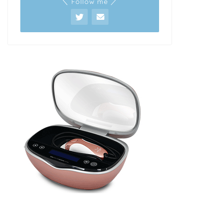
＼ Follow me ／