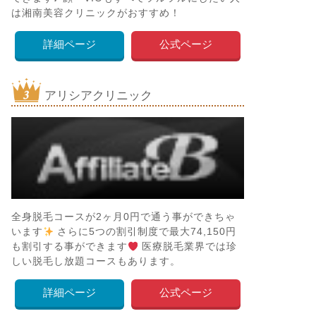
は湘南美容クリニックがおすすめ！
詳細ページ
公式ページ
アリシアクリニック
全身脱毛コースが2ヶ月0円で通う事ができちゃ
います
さらに5つの割引制度で最大74,150円
も割引する事ができます
医療脱毛業界では珍
しい脱毛し放題コースもあります。
詳細ページ
公式ページ