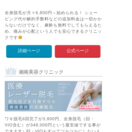
全身脱毛が月々6,800円～始められる！ シェー
ビング代や解約手数料などの追加料金は一切かか
らないだけでなく、麻酔も無料でしてもらえるた
め、痛みが心配という人でも安心できるクリニッ
クです
詳細ページ
公式ページ
湘南美容クリニック
ワキ脱毛6回完了が3,800円、全身脱毛（顔・
VIO含む）が348,000円という最安値でする事が
できます♪ 顔・VIOもすべてツルツルにしたい人