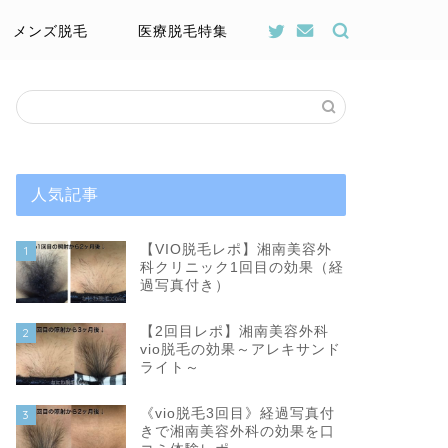
メンズ脱毛
医療脱毛特集
人気記事
【VIO脱毛レポ】湘南美容外
1
科クリニック1回目の効果（経
過写真付き）
【2回目レポ】湘南美容外科
2
vio脱毛の効果～アレキサンド
ライト～
《vio脱毛3回目》経過写真付
3
きで湘南美容外科の効果を口