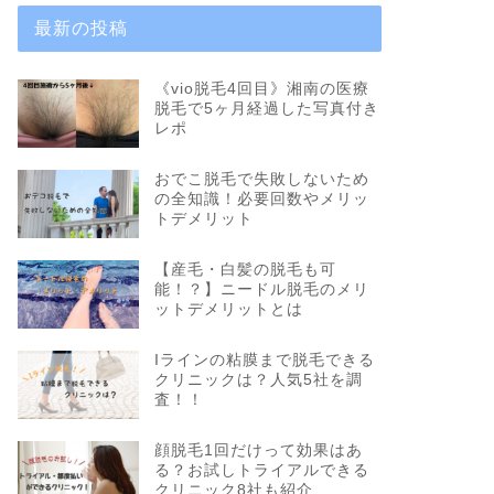
最新の投稿
《vio脱毛4回目》湘南の医療
脱毛で5ヶ月経過した写真付き
レポ
おでこ脱毛で失敗しないため
の全知識！必要回数やメリッ
トデメリット
【産毛・白髪の脱毛も可
能！？】ニードル脱毛のメリ
ットデメリットとは
Iラインの粘膜まで脱毛できる
クリニックは？人気5社を調
査！！
顔脱毛1回だけって効果はあ
る？お試しトライアルできる
クリニック8社も紹介