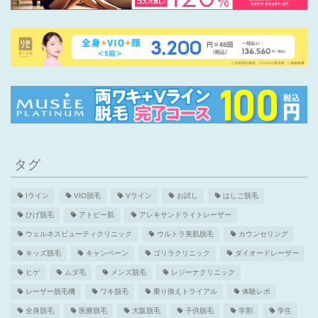
タグ
Iライン
VIO脱毛
Vライン
お試し
はしご脱毛
ひげ脱毛
アトピー肌
アレキサンドライトレーザー
ウェルネスビューティクリニック
ウルトラ美肌脱毛
カウンセリング
キッズ脱毛
キャンペーン
ゴリラクリニック
ダイオードレーザー
ヒゲ
ムダ毛
メンズ脱毛
レジーナクリニック
レーザー脱毛機
ワキ脱毛
乗り換えトライアル
体験レポ
全身脱毛
医療脱毛
大阪脱毛
子供脱毛
学割
学生