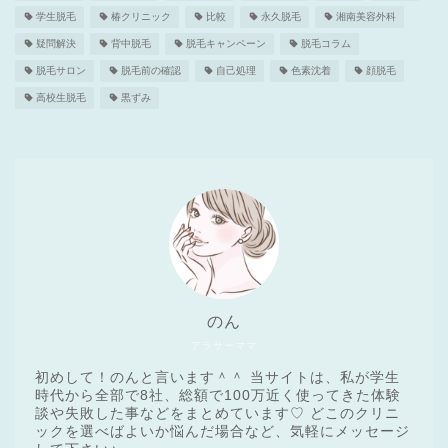
学生脱毛
椿クリニック
比較
永久脱毛
湘南美容外科
疑問解決
背中脱毛
脱毛キャンペーン
脱毛コラム
脱毛サロン
脱毛前の確認
自己処理
色素沈着
顔脱毛
高校生脱毛
黒ずみ
のん
アラサーママ
初めして！のんと言います＾＾ 当サイトは、私が学生
時代から全部で8社、総額で100万近く使ってきた体験
談や失敗した事などをまとめています♡ どこのクリニ
ックを選べばよいか悩んだ場合など、気軽にメッセージ