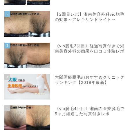
2
【2回目レポ】湘南美容外科vio脱毛
の効果～アレキサンドライト～
3
《vio脱毛3回目》経過写真付きで湘
南美容外科の効果を口コミ体験レポ
4
大阪医療脱毛のおすすめクリニック
ランキング【2019年最新】
5
《vio脱毛4回目》湘南の医療脱毛で
5ヶ月経過した写真付きレポ