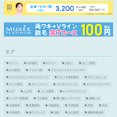
タグ
Iライン
VIO脱毛
Vライン
お試し
はしご脱毛
ひげ脱毛
アトピー肌
アレキサンドライトレーザー
ウェルネスビューティクリニック
ウルトラ美肌脱毛
カウンセリング
キッズ脱毛
キャンペーン
ゴリラクリニック
ダイオードレーザー
ヒゲ
ムダ毛
メンズ脱毛
レジーナクリニック
レーザー脱毛機
ワキ脱毛
乗り換えトライアル
体験レポ
全身脱毛
医療脱毛
大阪脱毛
子供脱毛
学割
学生
学生脱毛
椿クリニック
比較
永久脱毛
湘南美容外科