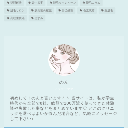
疑問解決
背中脱毛
脱毛キャンペーン
脱毛コラム
脱毛サロン
脱毛前の確認
自己処理
色素沈着
顔脱毛
高校生脱毛
黒ずみ
のん
アラサーママ
初めして！のんと言います＾＾ 当サイトは、私が学生
時代から全部で8社、総額で100万近く使ってきた体験
談や失敗した事などをまとめています♡ どこのクリニ
ックを選べばよいか悩んだ場合など、気軽にメッセージ
医療脱毛基礎知識
して下さい♪