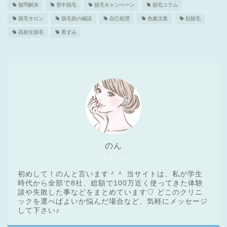
疑問解決
背中脱毛
脱毛キャンペーン
脱毛コラム
脱毛サロン
脱毛前の確認
自己処理
色素沈着
顔脱毛
高校生脱毛
黒ずみ
のん
アラサーママ
初めして！のんと言います＾＾ 当サイトは、私が学生
時代から全部で8社、総額で100万近く使ってきた体験
談や失敗した事などをまとめています♡ どこのクリニ
ックを選べばよいか悩んだ場合など、気軽にメッセージ
医療脱毛基礎知識
して下さい♪