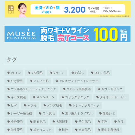
タグ
Iライン
VIO脱毛
Vライン
お試し
はしご脱毛
ひげ脱毛
アトピー肌
アレキサンドライトレーザー
ウェルネスビューティクリニック
ウルトラ美肌脱毛
カウンセリング
キッズ脱毛
キャンペーン
ゴリラクリニック
ダイオードレーザー
ヒゲ
ムダ毛
メンズ脱毛
レジーナクリニック
レーザー脱毛機
ワキ脱毛
乗り換えトライアル
体験レポ
全身脱毛
医療脱毛
大阪脱毛
子供脱毛
学割
学生
学生脱毛
椿クリニック
比較
永久脱毛
湘南美容外科