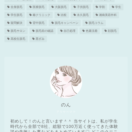
全身脱毛
医療脱毛
大阪脱毛
子供脱毛
学割
学生
学生脱毛
椿クリニック
比較
永久脱毛
湘南美容外科
疑問解決
背中脱毛
脱毛キャンペーン
脱毛コラム
脱毛サロン
脱毛前の確認
自己処理
色素沈着
顔脱毛
高校生脱毛
黒ずみ
のん
アラサーママ
初めして！のんと言います＾＾ 当サイトは、私が学生
時代から全部で8社、総額で100万近く使ってきた体験
談や失敗した事などをまとめています♡ どこのクリニ