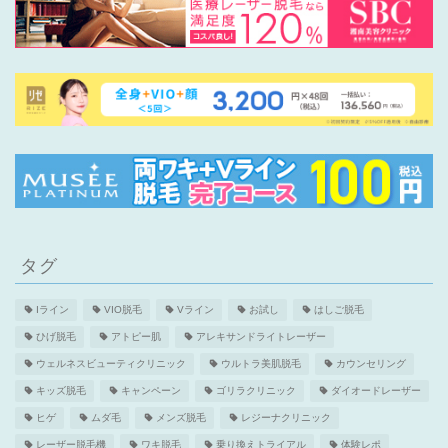
タグ
Iライン
VIO脱毛
Vライン
お試し
はしご脱毛
ひげ脱毛
アトピー肌
アレキサンドライトレーザー
ウェルネスビューティクリニック
ウルトラ美肌脱毛
カウンセリング
キッズ脱毛
キャンペーン
ゴリラクリニック
ダイオードレーザー
ヒゲ
ムダ毛
メンズ脱毛
レジーナクリニック
レーザー脱毛機
ワキ脱毛
乗り換えトライアル
体験レポ