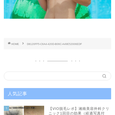
HOME
D8120FF5-C6A4-420D-B06C-A49E52006EDF
人気記事
1
【VIO脱毛レポ】湘南美容外科クリ
ニック1回目の効果（経過写真付