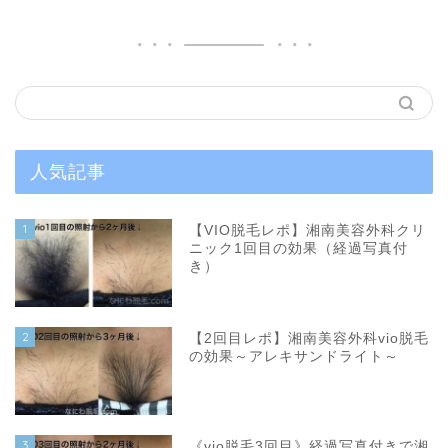
人気記事
1
【VIO脱毛レポ】湘南美容外科クリ
ニック1回目の効果（経過写真付
き）
2
【2回目レポ】湘南美容外科vio脱毛
の効果～アレキサンドライト～
3
《vio脱毛3回目》経過写真付きで湘