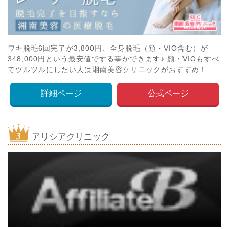
ワキ脱毛6回完了が3,800円、全身脱毛（顔・VIO含む）が
348,000円という最安値でする事ができます♪ 顔・VIOもすべ
てツルツルにしたい人は湘南美容クリニックがおすすめ！
詳細ページ
公式ページ
アリシアクリニック