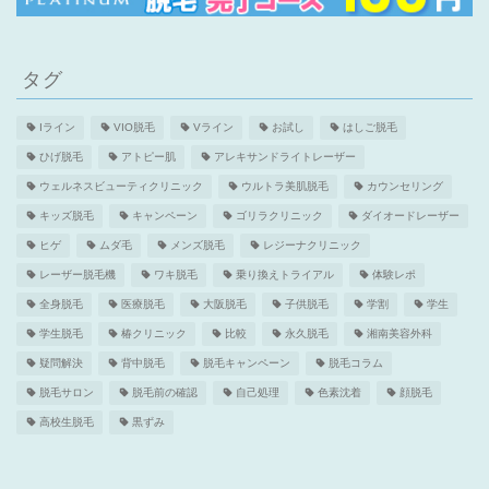
タグ
Iライン
VIO脱毛
Vライン
お試し
はしご脱毛
ひげ脱毛
アトピー肌
アレキサンドライトレーザー
ウェルネスビューティクリニック
ウルトラ美肌脱毛
カウンセリング
キッズ脱毛
キャンペーン
ゴリラクリニック
ダイオードレーザー
ヒゲ
ムダ毛
メンズ脱毛
レジーナクリニック
レーザー脱毛機
ワキ脱毛
乗り換えトライアル
体験レポ
全身脱毛
医療脱毛
大阪脱毛
子供脱毛
学割
学生
学生脱毛
椿クリニック
比較
永久脱毛
湘南美容外科
疑問解決
背中脱毛
脱毛キャンペーン
脱毛コラム
脱毛サロン
脱毛前の確認
自己処理
色素沈着
顔脱毛
高校生脱毛
黒ずみ