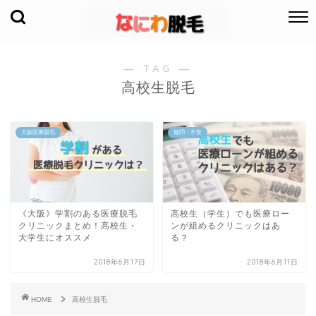
― TAG ―
高校生脱毛
大阪医療脱毛
疑問・不安
《大阪》学割のある医療脱毛
高校生（学生）でも医療ロー
クリニックまとめ！高校生・
ンが組めるクリニックはあ
大学生にオススメ
る？
2018年6月17日
2018年6月11日
HOME
高校生脱毛