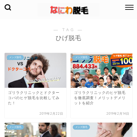
― TAG ―
ひげ脱毛
メンズ脱毛
メンズ脱毛
ゴリラクリニックとドクター
ゴリラクリニックのヒゲ脱毛
コバのヒゲ脱毛を比較してみ
を徹底調査！メリットデメリ
た！
ットを紹介
2019年2月22日
2019年2月14日
メンズ脱毛
メンズ脱毛