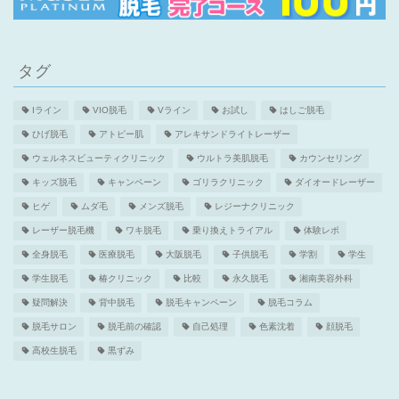
タグ
Iライン
VIO脱毛
Vライン
お試し
はしご脱毛
ひげ脱毛
アトピー肌
アレキサンドライトレーザー
ウェルネスビューティクリニック
ウルトラ美肌脱毛
カウンセリング
キッズ脱毛
キャンペーン
ゴリラクリニック
ダイオードレーザー
ヒゲ
ムダ毛
メンズ脱毛
レジーナクリニック
レーザー脱毛機
ワキ脱毛
乗り換えトライアル
体験レポ
全身脱毛
医療脱毛
大阪脱毛
子供脱毛
学割
学生
学生脱毛
椿クリニック
比較
永久脱毛
湘南美容外科
疑問解決
背中脱毛
脱毛キャンペーン
脱毛コラム
脱毛サロン
脱毛前の確認
自己処理
色素沈着
顔脱毛
高校生脱毛
黒ずみ