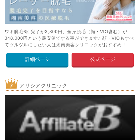
ワキ脱毛6回完了が3,800円、全身脱毛（顔・VIO含む）が
348,000円という最安値でする事ができます♪ 顔・VIOもすべ
てツルツルにしたい人は湘南美容クリニックがおすすめ！
詳細ページ
公式ページ
アリシアクリニック