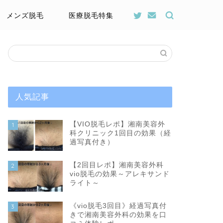
メンズ脱毛
医療脱毛特集
人気記事
【VIO脱毛レポ】湘南美容外
1
科クリニック1回目の効果（経
過写真付き）
【2回目レポ】湘南美容外科
2
vio脱毛の効果～アレキサンド
ライト～
《vio脱毛3回目》経過写真付
3
きで湘南美容外科の効果を口