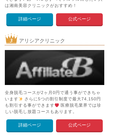
は湘南美容クリニックがおすすめ！
詳細ページ
公式ページ
アリシアクリニック
全身脱毛コースが2ヶ月0円で通う事ができちゃ
います
さらに5つの割引制度で最大74,150円
も割引する事ができます
医療脱毛業界では珍
しい脱毛し放題コースもあります。
詳細ページ
公式ページ