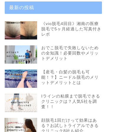
最新の投稿
《vio脱毛4回目》湘南の医療
脱毛で5ヶ月経過した写真付き
レポ
おでこ脱毛で失敗しないため
の全知識！必要回数やメリッ
トデメリット
【産毛・白髪の脱毛も可
能！？】ニードル脱毛のメリ
ットデメリットとは
Iラインの粘膜まで脱毛できる
クリニックは？人気5社を調
査！！
顔脱毛1回だけって効果はあ
る？お試しトライアルできる
クリニック8社も紹介