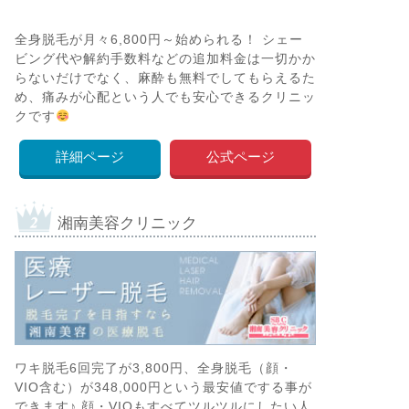
全身脱毛が月々6,800円～始められる！ シェー
ビング代や解約手数料などの追加料金は一切かか
らないだけでなく、麻酔も無料でしてもらえるた
め、痛みが心配という人でも安心できるクリニッ
クです
詳細ページ
公式ページ
湘南美容クリニック
ワキ脱毛6回完了が3,800円、全身脱毛（顔・
VIO含む）が348,000円という最安値でする事が
できます♪ 顔・VIOもすべてツルツルにしたい人