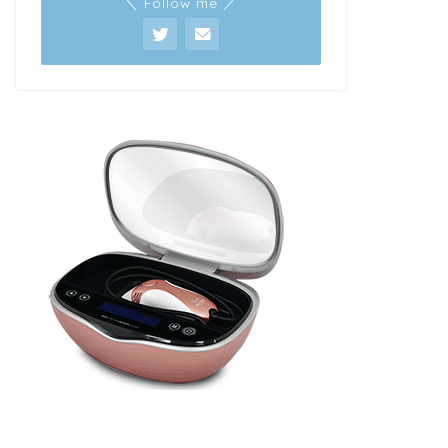
＼ Follow me ／