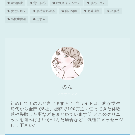
疑問解決
背中脱毛
脱毛キャンペーン
脱毛コラム
脱毛サロン
脱毛前の確認
自己処理
色素沈着
顔脱毛
高校生脱毛
黒ずみ
のん
アラサーママ
初めして！のんと言います＾＾ 当サイトは、私が学生
時代から全部で8社、総額で100万近く使ってきた体験
談や失敗した事などをまとめています♡ どこのクリニ
ックを選べばよいか悩んだ場合など、気軽にメッセージ
医療脱毛基礎知識
して下さい♪