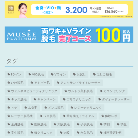
タグ
Iライン
VIO脱毛
Vライン
お試し
はしご脱毛
ひげ脱毛
アトピー肌
アレキサンドライトレーザー
ウェルネスビューティクリニック
ウルトラ美肌脱毛
カウンセリング
キッズ脱毛
キャンペーン
ゴリラクリニック
ダイオードレーザー
ヒゲ
ムダ毛
メンズ脱毛
レジーナクリニック
レーザー脱毛機
ワキ脱毛
乗り換えトライアル
体験レポ
全身脱毛
医療脱毛
大阪脱毛
子供脱毛
学割
学生
学生脱毛
椿クリニック
比較
永久脱毛
湘南美容外科