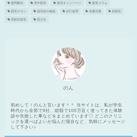
疑問解決
背中脱毛
脱毛キャンペーン
脱毛コラム
脱毛サロン
脱毛前の確認
自己処理
色素沈着
顔脱毛
高校生脱毛
黒ずみ
のん
アラサーママ
初めして！のんと言います＾＾ 当サイトは、私が学生
時代から全部で8社、総額で100万近く使ってきた体験
談や失敗した事などをまとめています♡ どこのクリニ
ックを選べばよいか悩んだ場合など、気軽にメッセージ
医療脱毛基礎知識
して下さい♪