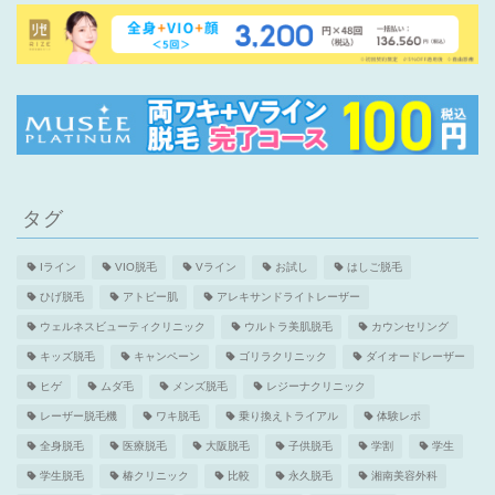
タグ
Iライン
VIO脱毛
Vライン
お試し
はしご脱毛
ひげ脱毛
アトピー肌
アレキサンドライトレーザー
ウェルネスビューティクリニック
ウルトラ美肌脱毛
カウンセリング
キッズ脱毛
キャンペーン
ゴリラクリニック
ダイオードレーザー
ヒゲ
ムダ毛
メンズ脱毛
レジーナクリニック
レーザー脱毛機
ワキ脱毛
乗り換えトライアル
体験レポ
全身脱毛
医療脱毛
大阪脱毛
子供脱毛
学割
学生
学生脱毛
椿クリニック
比較
永久脱毛
湘南美容外科