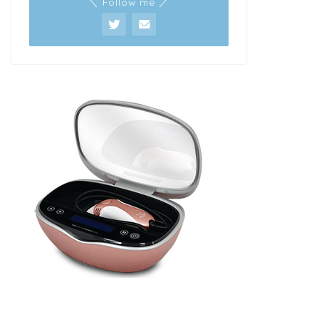
＼ Follow me ／