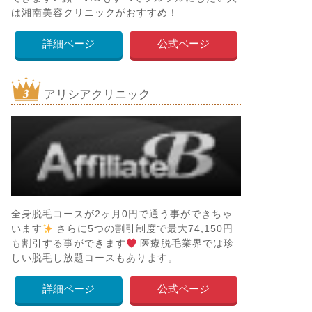
は湘南美容クリニックがおすすめ！
詳細ページ
公式ページ
アリシアクリニック
全身脱毛コースが2ヶ月0円で通う事ができちゃ
います
さらに5つの割引制度で最大74,150円
も割引する事ができます
医療脱毛業界では珍
しい脱毛し放題コースもあります。
詳細ページ
公式ページ