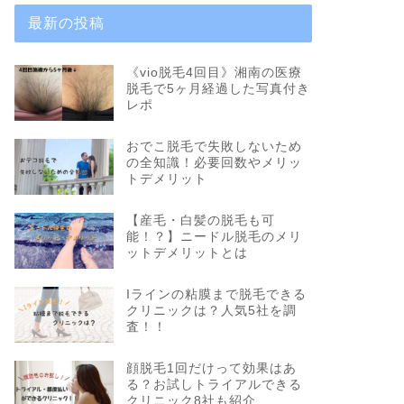
最新の投稿
《vio脱毛4回目》湘南の医療
脱毛で5ヶ月経過した写真付き
レポ
おでこ脱毛で失敗しないため
の全知識！必要回数やメリッ
トデメリット
【産毛・白髪の脱毛も可
能！？】ニードル脱毛のメリ
ットデメリットとは
Iラインの粘膜まで脱毛できる
クリニックは？人気5社を調
査！！
顔脱毛1回だけって効果はあ
る？お試しトライアルできる
クリニック8社も紹介