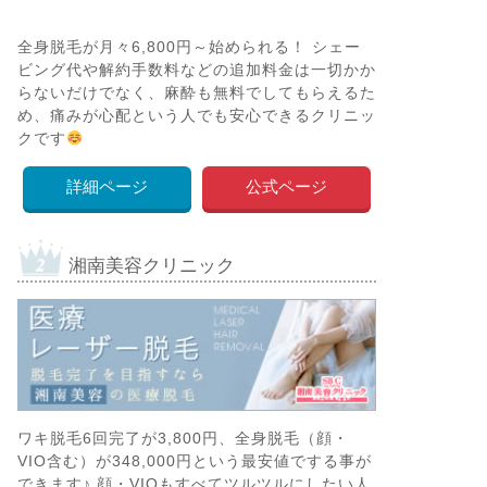
全身脱毛が月々6,800円～始められる！ シェー
ビング代や解約手数料などの追加料金は一切かか
らないだけでなく、麻酔も無料でしてもらえるた
め、痛みが心配という人でも安心できるクリニッ
クです
詳細ページ
公式ページ
湘南美容クリニック
ワキ脱毛6回完了が3,800円、全身脱毛（顔・
VIO含む）が348,000円という最安値でする事が
できます♪ 顔・VIOもすべてツルツルにしたい人