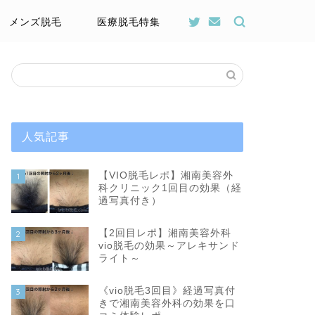
メンズ脱毛
医療脱毛特集
人気記事
【VIO脱毛レポ】湘南美容外
1
科クリニック1回目の効果（経
過写真付き）
【2回目レポ】湘南美容外科
2
vio脱毛の効果～アレキサンド
ライト～
《vio脱毛3回目》経過写真付
3
きで湘南美容外科の効果を口