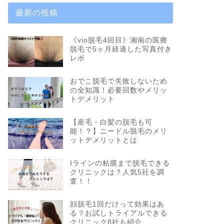
最新の投稿
《vio脱毛4回目》湘南の医療
脱毛で5ヶ月経過した写真付き
レポ
おでこ脱毛で失敗しないため
の全知識！必要回数やメリッ
トデメリット
【産毛・白髪の脱毛も可
能！？】ニードル脱毛のメリ
ットデメリットとは
Iラインの粘膜まで脱毛できる
クリニックは？人気5社を調
査！！
顔脱毛1回だけって効果はあ
る？お試しトライアルできる
クリニック8社も紹介