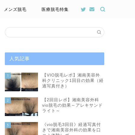
メンズ脱毛
医療脱毛特集
人気記事
【VIO脱毛レポ】湘南美容外
1
科クリニック1回目の効果（経
過写真付き）
【2回目レポ】湘南美容外科
2
vio脱毛の効果～アレキサンド
ライト～
《vio脱毛3回目》経過写真付
3
きで湘南美容外科の効果を口