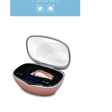
＼ Follow me ／