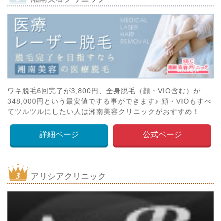
ワキ脱毛6回完了が3,800円、全身脱毛（顔・VIO含む）が
348,000円という最安値でする事ができます♪ 顔・VIOもすべ
てツルツルにしたい人は湘南美容クリニックがおすすめ！
詳細ページ
公式ページ
アリシアクリニック