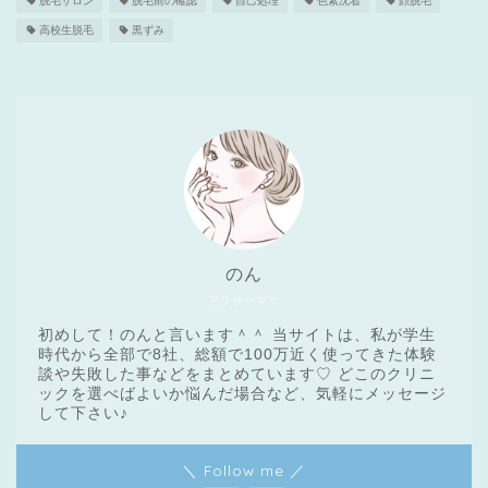
脱毛サロン
脱毛前の確認
自己処理
色素沈着
顔脱毛
高校生脱毛
黒ずみ
のん
アラサーママ
初めして！のんと言います＾＾ 当サイトは、私が学生
時代から全部で8社、総額で100万近く使ってきた体験
談や失敗した事などをまとめています♡ どこのクリニ
ックを選べばよいか悩んだ場合など、気軽にメッセージ
医療脱毛基礎知識
して下さい♪
＼ Follow me ／
クリニック一覧