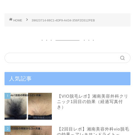
HOME
39623714-88C1-4DF9-A434-356F2D312FEB
人気記事
1
【VIO脱毛レポ】湘南美容外科クリ
ニック1回目の効果（経過写真付
き）
2
【2回目レポ】湘南美容外科vio脱毛
の効果～アレキサンドライト～