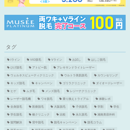
タグ
Iライン
VIO脱毛
Vライン
お試し
はしご脱毛
ひげ脱毛
アトピー肌
アレキサンドライトレーザー
ウェルネスビューティクリニック
ウルトラ美肌脱毛
カウンセリング
キッズ脱毛
キャンペーン
ゴリラクリニック
ダイオードレーザー
ヒゲ
ムダ毛
メンズ脱毛
レジーナクリニック
レーザー脱毛機
ワキ脱毛
乗り換えトライアル
体験レポ
全身脱毛
医療脱毛
大阪脱毛
子供脱毛
学割
学生
学生脱毛
椿クリニック
比較
永久脱毛
湘南美容外科
疑問解決
背中脱毛
脱毛キャンペーン
脱毛コラム