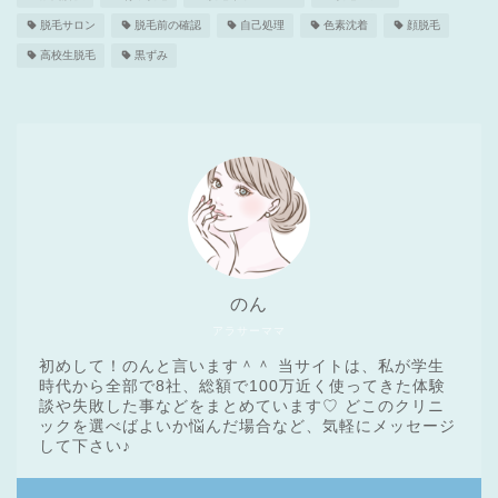
脱毛サロン
脱毛前の確認
自己処理
色素沈着
顔脱毛
高校生脱毛
黒ずみ
のん
アラサーママ
初めして！のんと言います＾＾ 当サイトは、私が学生
時代から全部で8社、総額で100万近く使ってきた体験
談や失敗した事などをまとめています♡ どこのクリニ
ックを選べばよいか悩んだ場合など、気軽にメッセージ
医療脱毛基礎知識
して下さい♪