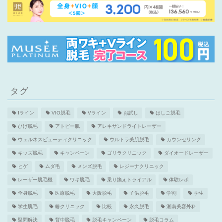
タグ
Iライン
VIO脱毛
Vライン
お試し
はしご脱毛
ひげ脱毛
アトピー肌
アレキサンドライトレーザー
ウェルネスビューティクリニック
ウルトラ美肌脱毛
カウンセリング
キッズ脱毛
キャンペーン
ゴリラクリニック
ダイオードレーザー
ヒゲ
ムダ毛
メンズ脱毛
レジーナクリニック
レーザー脱毛機
ワキ脱毛
乗り換えトライアル
体験レポ
全身脱毛
医療脱毛
大阪脱毛
子供脱毛
学割
学生
学生脱毛
椿クリニック
比較
永久脱毛
湘南美容外科
疑問解決
背中脱毛
脱毛キャンペーン
脱毛コラム