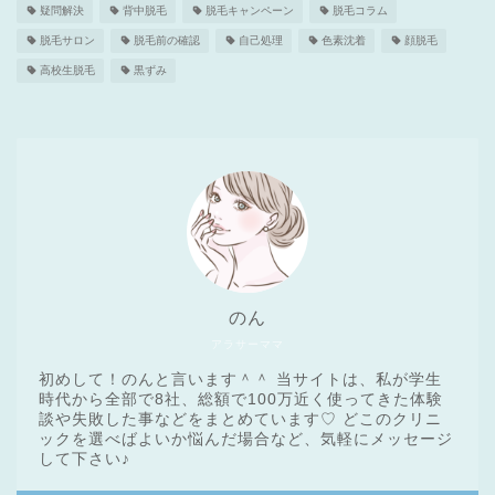
疑問解決
背中脱毛
脱毛キャンペーン
脱毛コラム
脱毛サロン
脱毛前の確認
自己処理
色素沈着
顔脱毛
高校生脱毛
黒ずみ
のん
アラサーママ
初めして！のんと言います＾＾ 当サイトは、私が学生
時代から全部で8社、総額で100万近く使ってきた体験
談や失敗した事などをまとめています♡ どこのクリニ
ックを選べばよいか悩んだ場合など、気軽にメッセージ
医療脱毛基礎知識
して下さい♪