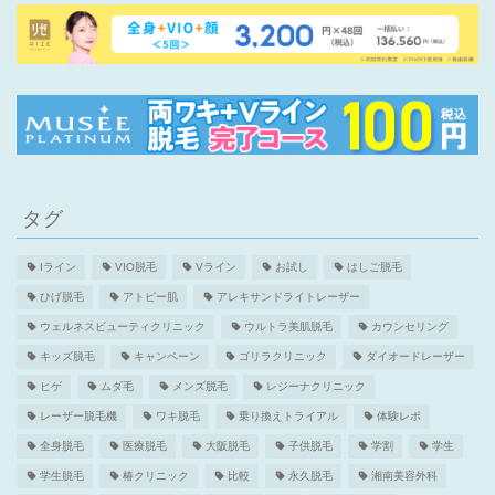
タグ
Iライン
VIO脱毛
Vライン
お試し
はしご脱毛
ひげ脱毛
アトピー肌
アレキサンドライトレーザー
ウェルネスビューティクリニック
ウルトラ美肌脱毛
カウンセリング
キッズ脱毛
キャンペーン
ゴリラクリニック
ダイオードレーザー
ヒゲ
ムダ毛
メンズ脱毛
レジーナクリニック
レーザー脱毛機
ワキ脱毛
乗り換えトライアル
体験レポ
全身脱毛
医療脱毛
大阪脱毛
子供脱毛
学割
学生
学生脱毛
椿クリニック
比較
永久脱毛
湘南美容外科