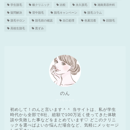
学生脱毛
椿クリニック
比較
永久脱毛
湘南美容外科
疑問解決
背中脱毛
脱毛キャンペーン
脱毛コラム
脱毛サロン
脱毛前の確認
自己処理
色素沈着
顔脱毛
高校生脱毛
黒ずみ
のん
アラサーママ
初めして！のんと言います＾＾ 当サイトは、私が学生
時代から全部で8社、総額で100万近く使ってきた体験
談や失敗した事などをまとめています♡ どこのクリニ
ックを選べばよいか悩んだ場合など、気軽にメッセージ