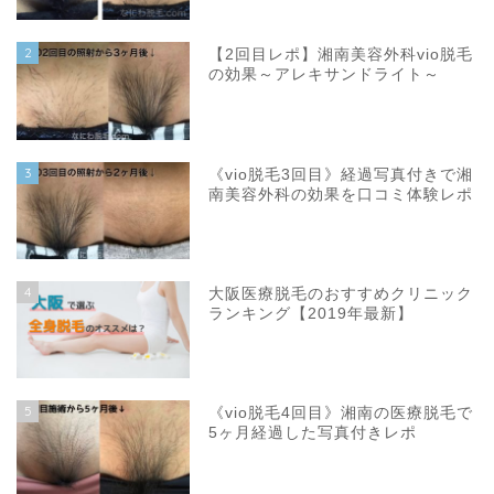
2
【2回目レポ】湘南美容外科vio脱毛
の効果～アレキサンドライト～
3
《vio脱毛3回目》経過写真付きで湘
南美容外科の効果を口コミ体験レポ
4
大阪医療脱毛のおすすめクリニック
ランキング【2019年最新】
5
《vio脱毛4回目》湘南の医療脱毛で
5ヶ月経過した写真付きレポ