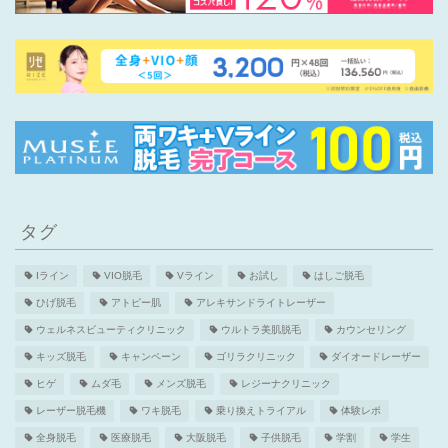
タグ
Iライン
VIO脱毛
Vライン
お試し
はしご脱毛
ひげ脱毛
アトピー肌
アレキサンドライトレーザー
ウェルネスビューティクリニック
ウルトラ美肌脱毛
カウンセリング
キッズ脱毛
キャンペーン
ゴリラクリニック
ダイオードレーザー
ヒゲ
ムダ毛
メンズ脱毛
レジーナクリニック
レーザー脱毛機
ワキ脱毛
乗り換えトライアル
体験レポ
全身脱毛
医療脱毛
大阪脱毛
子供脱毛
学割
学生