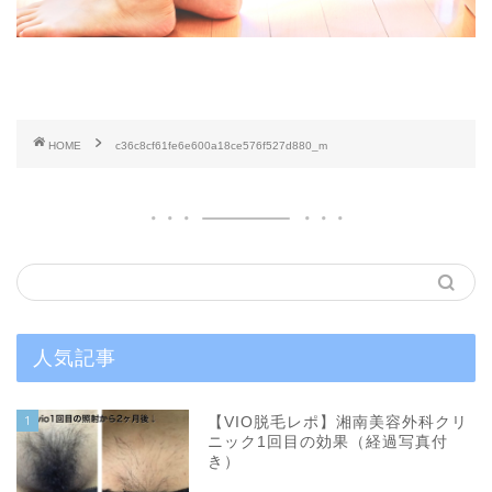
HOME
c36c8cf61fe6e600a18ce576f527d880_m
人気記事
1
【VIO脱毛レポ】湘南美容外科クリ
ニック1回目の効果（経過写真付
き）