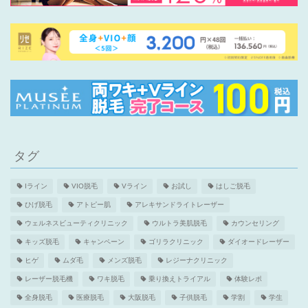
タグ
Iライン
VIO脱毛
Vライン
お試し
はしご脱毛
ひげ脱毛
アトピー肌
アレキサンドライトレーザー
ウェルネスビューティクリニック
ウルトラ美肌脱毛
カウンセリング
キッズ脱毛
キャンペーン
ゴリラクリニック
ダイオードレーザー
ヒゲ
ムダ毛
メンズ脱毛
レジーナクリニック
レーザー脱毛機
ワキ脱毛
乗り換えトライアル
体験レポ
全身脱毛
医療脱毛
大阪脱毛
子供脱毛
学割
学生