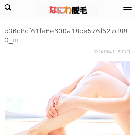
c36c8cf61fe6e600a18ce576f527d88
0_m
2018年11月19日