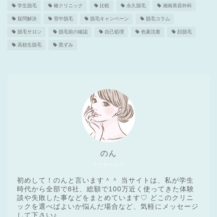
学生脱毛
椿クリニック
比較
永久脱毛
湘南美容外科
疑問解決
背中脱毛
脱毛キャンペーン
脱毛コラム
脱毛サロン
脱毛前の確認
自己処理
色素沈着
顔脱毛
高校生脱毛
黒ずみ
のん
アラサーママ
初めして！のんと言います＾＾ 当サイトは、私が学生
時代から全部で8社、総額で100万近く使ってきた体験
談や失敗した事などをまとめています♡ どこのクリニ
ックを選べばよいか悩んだ場合など、気軽にメッセージ
医療脱毛基礎知識
して下さい♪