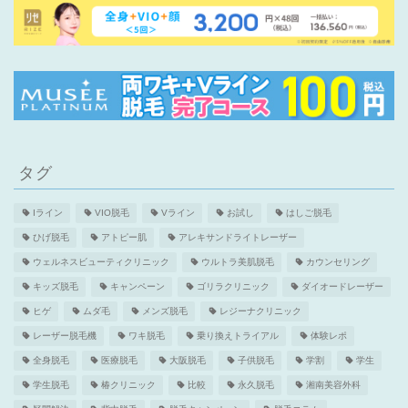
タグ
Iライン
VIO脱毛
Vライン
お試し
はしご脱毛
ひげ脱毛
アトピー肌
アレキサンドライトレーザー
ウェルネスビューティクリニック
ウルトラ美肌脱毛
カウンセリング
キッズ脱毛
キャンペーン
ゴリラクリニック
ダイオードレーザー
ヒゲ
ムダ毛
メンズ脱毛
レジーナクリニック
レーザー脱毛機
ワキ脱毛
乗り換えトライアル
体験レポ
全身脱毛
医療脱毛
大阪脱毛
子供脱毛
学割
学生
学生脱毛
椿クリニック
比較
永久脱毛
湘南美容外科