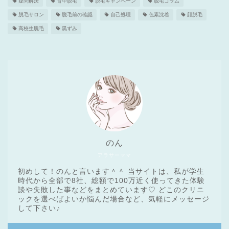
疑問解決
背中脱毛
脱毛キャンペーン
脱毛コラム
脱毛サロン
脱毛前の確認
自己処理
色素沈着
顔脱毛
高校生脱毛
黒ずみ
のん
アラサーママ
初めして！のんと言います＾＾ 当サイトは、私が学生
時代から全部で8社、総額で100万近く使ってきた体験
談や失敗した事などをまとめています♡ どこのクリニ
ックを選べばよいか悩んだ場合など、気軽にメッセージ
医療脱毛基礎知識
して下さい♪