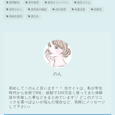
疑問解決
背中脱毛
脱毛キャンペーン
脱毛コラム
脱毛サロン
脱毛前の確認
自己処理
色素沈着
顔脱毛
高校生脱毛
黒ずみ
のん
アラサーママ
初めして！のんと言います＾＾ 当サイトは、私が学生
時代から全部で8社、総額で100万近く使ってきた体験
談や失敗した事などをまとめています♡ どこのクリニ
ックを選べばよいか悩んだ場合など、気軽にメッセージ
医療脱毛基礎知識
して下さい♪