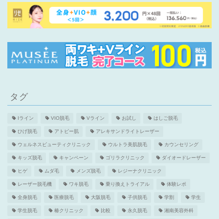
タグ
Iライン
VIO脱毛
Vライン
お試し
はしご脱毛
ひげ脱毛
アトピー肌
アレキサンドライトレーザー
ウェルネスビューティクリニック
ウルトラ美肌脱毛
カウンセリング
キッズ脱毛
キャンペーン
ゴリラクリニック
ダイオードレーザー
ヒゲ
ムダ毛
メンズ脱毛
レジーナクリニック
レーザー脱毛機
ワキ脱毛
乗り換えトライアル
体験レポ
全身脱毛
医療脱毛
大阪脱毛
子供脱毛
学割
学生
学生脱毛
椿クリニック
比較
永久脱毛
湘南美容外科