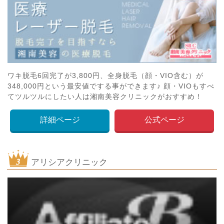
ワキ脱毛6回完了が3,800円、全身脱毛（顔・VIO含む）が
348,000円という最安値でする事ができます♪ 顔・VIOもすべ
てツルツルにしたい人は湘南美容クリニックがおすすめ！
詳細ページ
公式ページ
アリシアクリニック