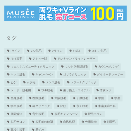
タグ
Iライン
VIO脱毛
Vライン
お試し
はしご脱毛
ひげ脱毛
アトピー肌
アレキサンドライトレーザー
ウェルネスビューティクリニック
ウルトラ美肌脱毛
カウンセリング
キッズ脱毛
キャンペーン
ゴリラクリニック
ダイオードレーザー
ヒゲ
ムダ毛
メンズ脱毛
レジーナクリニック
レーザー脱毛機
ワキ脱毛
乗り換えトライアル
体験レポ
全身脱毛
医療脱毛
大阪脱毛
子供脱毛
学割
学生
学生脱毛
椿クリニック
比較
永久脱毛
湘南美容外科
疑問解決
背中脱毛
脱毛キャンペーン
脱毛コラム
脱毛サロン
脱毛前の確認
自己処理
色素沈着
顔脱毛
高校生脱毛
黒ずみ