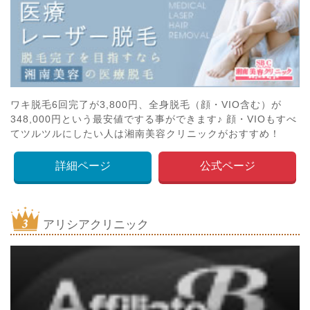
ワキ脱毛6回完了が3,800円、全身脱毛（顔・VIO含む）が
348,000円という最安値でする事ができます♪ 顔・VIOもすべ
てツルツルにしたい人は湘南美容クリニックがおすすめ！
詳細ページ
公式ページ
アリシアクリニック