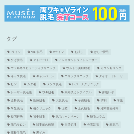
タグ
Iライン
VIO脱毛
Vライン
お試し
はしご脱毛
ひげ脱毛
アトピー肌
アレキサンドライトレーザー
ウェルネスビューティクリニック
ウルトラ美肌脱毛
カウンセリング
キッズ脱毛
キャンペーン
ゴリラクリニック
ダイオードレーザー
ヒゲ
ムダ毛
メンズ脱毛
レジーナクリニック
レーザー脱毛機
ワキ脱毛
乗り換えトライアル
体験レポ
全身脱毛
医療脱毛
大阪脱毛
子供脱毛
学割
学生
学生脱毛
椿クリニック
比較
永久脱毛
湘南美容外科
疑問解決
背中脱毛
脱毛キャンペーン
脱毛コラム
脱毛サロン
脱毛前の確認
自己処理
色素沈着
顔脱毛
高校生脱毛
黒ずみ