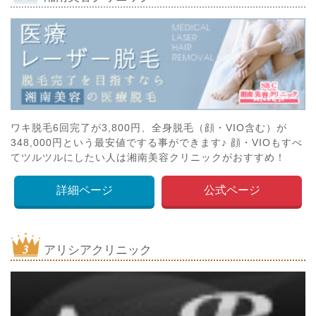
ワキ脱毛6回完了が3,800円、全身脱毛（顔・VIO含む）が
348,000円という最安値でする事ができます♪ 顔・VIOもすべ
てツルツルにしたい人は湘南美容クリニックがおすすめ！
詳細ページ
公式ページ
アリシアクリニック