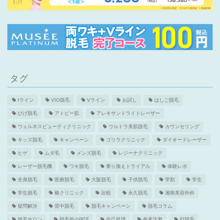
タグ
Iライン
VIO脱毛
Vライン
お試し
はしご脱毛
ひげ脱毛
アトピー肌
アレキサンドライトレーザー
ウェルネスビューティクリニック
ウルトラ美肌脱毛
カウンセリング
キッズ脱毛
キャンペーン
ゴリラクリニック
ダイオードレーザー
ヒゲ
ムダ毛
メンズ脱毛
レジーナクリニック
レーザー脱毛機
ワキ脱毛
乗り換えトライアル
体験レポ
全身脱毛
医療脱毛
大阪脱毛
子供脱毛
学割
学生
学生脱毛
椿クリニック
比較
永久脱毛
湘南美容外科
疑問解決
背中脱毛
脱毛キャンペーン
脱毛コラム
脱毛サロン
脱毛前の確認
自己処理
色素沈着
顔脱毛