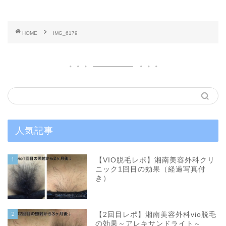
HOME
IMG_6179
人気記事
1
【VIO脱毛レポ】湘南美容外科クリ
ニック1回目の効果（経過写真付
き）
2
【2回目レポ】湘南美容外科vio脱毛
の効果～アレキサンドライト～