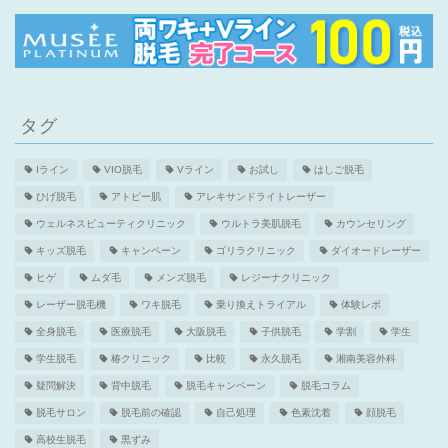
タグ
Iライン
VIO脱毛
Vライン
お試し
はしご脱毛
ひげ脱毛
アトピー肌
アレキサンドライトレーザー
ウェルネスビューティクリニック
ウルトラ美肌脱毛
カウンセリング
キッズ脱毛
キャンペーン
ゴリラクリニック
ダイオードレーザー
ヒゲ
ムダ毛
メンズ脱毛
レジーナクリニック
レーザー脱毛機
ワキ脱毛
乗り換えトライアル
体験レポ
全身脱毛
医療脱毛
大阪脱毛
子供脱毛
学割
学生
学生脱毛
椿クリニック
比較
永久脱毛
湘南美容外科
疑問解決
背中脱毛
脱毛キャンペーン
脱毛コラム
脱毛サロン
脱毛前の確認
自己処理
色素沈着
顔脱毛
高校生脱毛
黒ずみ