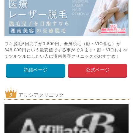
ワキ脱毛6回完了が3,800円、全身脱毛（顔・VIO含む）が
348,000円という最安値でする事ができます♪ 顔・VIOもすべ
てツルツルにしたい人は湘南美容クリニックがおすすめ！
詳細ページ
公式ページ
アリシアクリニック