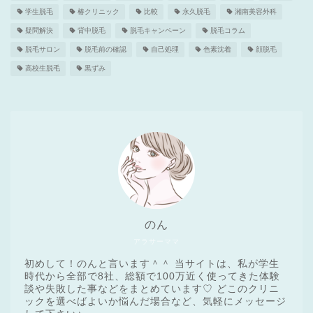
学生脱毛
椿クリニック
比較
永久脱毛
湘南美容外科
疑問解決
背中脱毛
脱毛キャンペーン
脱毛コラム
脱毛サロン
脱毛前の確認
自己処理
色素沈着
顔脱毛
高校生脱毛
黒ずみ
のん
アラサーママ
初めして！のんと言います＾＾ 当サイトは、私が学生
時代から全部で8社、総額で100万近く使ってきた体験
談や失敗した事などをまとめています♡ どこのクリニ
ックを選べばよいか悩んだ場合など、気軽にメッセージ