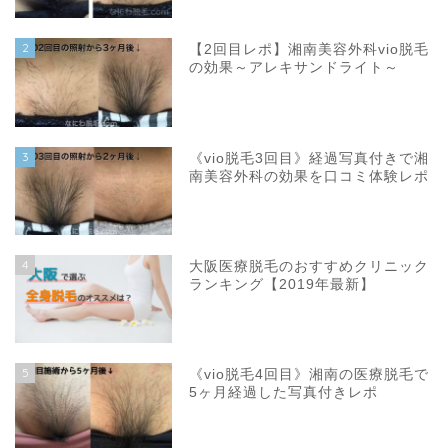
2
【2回目レポ】湘南美容外科vio脱毛
の効果～アレキサンドライト～
3
《vio脱毛3回目》経過写真付きで湘
南美容外科の効果を口コミ体験レポ
4
大阪医療脱毛のおすすめクリニック
ランキング【2019年最新】
5
《vio脱毛4回目》湘南の医療脱毛で
5ヶ月経過した写真付きレポ