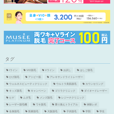
タグ
Iライン
VIO脱毛
Vライン
お試し
はしご脱毛
ひげ脱毛
アトピー肌
アレキサンドライトレーザー
ウェルネスビューティクリニック
ウルトラ美肌脱毛
カウンセリング
キッズ脱毛
キャンペーン
ゴリラクリニック
ダイオードレーザー
ヒゲ
ムダ毛
メンズ脱毛
レジーナクリニック
レーザー脱毛機
ワキ脱毛
乗り換えトライアル
体験レポ
全身脱毛
医療脱毛
大阪脱毛
子供脱毛
学割
学生