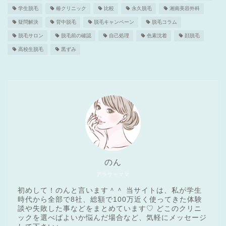
学生脱毛
椿クリニック
比較
永久脱毛
湘南美容外科
疑問解決
背中脱毛
脱毛キャンペーン
脱毛コラム
脱毛サロン
脱毛前の確認
自己処理
色素沈着
顔脱毛
高校生脱毛
黒ずみ
のん
アラサーママ
初めして！のんと言います＾＾ 当サイトは、私が学生
時代から全部で8社、総額で100万近く使ってきた体験
談や失敗した事などをまとめています♡ どこのクリニ
ックを選べばよいか悩んだ場合など、気軽にメッセージ