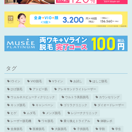
タグ
Iライン
VIO脱毛
Vライン
お試し
はしご脱毛
ひげ脱毛
アトピー肌
アレキサンドライトレーザー
ウェルネスビューティクリニック
ウルトラ美肌脱毛
カウンセリング
キッズ脱毛
キャンペーン
ゴリラクリニック
ダイオードレーザー
ヒゲ
ムダ毛
メンズ脱毛
レジーナクリニック
レーザー脱毛機
ワキ脱毛
乗り換えトライアル
体験レポ
全身脱毛
医療脱毛
大阪脱毛
子供脱毛
学割
学生