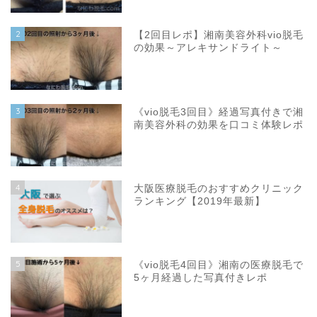
2
【2回目レポ】湘南美容外科vio脱毛
の効果～アレキサンドライト～
3
《vio脱毛3回目》経過写真付きで湘
南美容外科の効果を口コミ体験レポ
4
大阪医療脱毛のおすすめクリニック
ランキング【2019年最新】
5
《vio脱毛4回目》湘南の医療脱毛で
5ヶ月経過した写真付きレポ