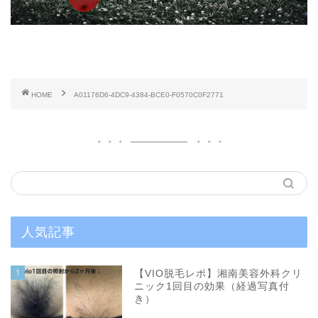
HOME
A01176D6-4DC9-4384-BCE0-F0570C0F2771
人気記事
1
【VIO脱毛レポ】湘南美容外科クリ
ニック1回目の効果（経過写真付
き）