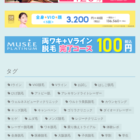
タグ
Iライン
VIO脱毛
Vライン
お試し
はしご脱毛
ひげ脱毛
アトピー肌
アレキサンドライトレーザー
ウェルネスビューティクリニック
ウルトラ美肌脱毛
カウンセリング
キッズ脱毛
キャンペーン
ゴリラクリニック
ダイオードレーザー
ヒゲ
ムダ毛
メンズ脱毛
レジーナクリニック
レーザー脱毛機
ワキ脱毛
乗り換えトライアル
体験レポ
全身脱毛
医療脱毛
大阪脱毛
子供脱毛
学割
学生