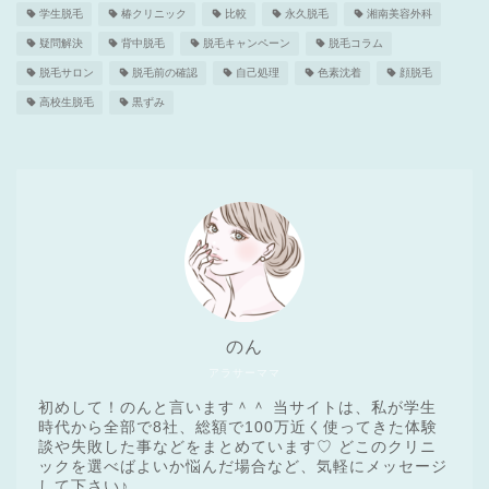
学生脱毛
椿クリニック
比較
永久脱毛
湘南美容外科
疑問解決
背中脱毛
脱毛キャンペーン
脱毛コラム
脱毛サロン
脱毛前の確認
自己処理
色素沈着
顔脱毛
高校生脱毛
黒ずみ
のん
アラサーママ
初めして！のんと言います＾＾ 当サイトは、私が学生
時代から全部で8社、総額で100万近く使ってきた体験
談や失敗した事などをまとめています♡ どこのクリニ
ックを選べばよいか悩んだ場合など、気軽にメッセージ
医療脱毛基礎知識
して下さい♪