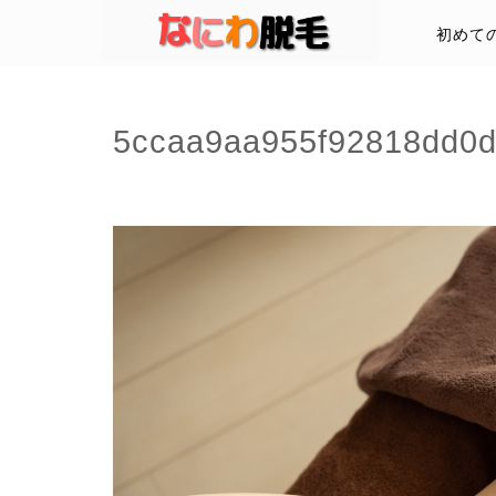
初めて
5ccaa9aa955f92818dd0