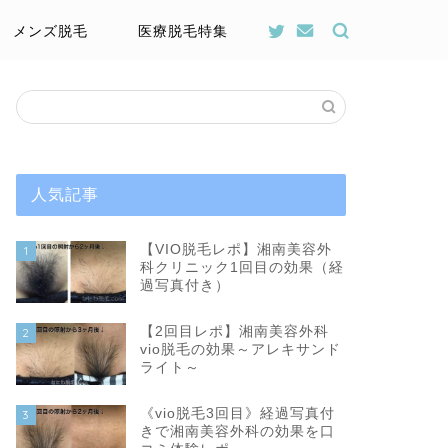
メンズ脱毛
医療脱毛特集
人気記事
【VIO脱毛レポ】湘南美容外
1
科クリニック1回目の効果（経
過写真付き）
【2回目レポ】湘南美容外科
2
vio脱毛の効果～アレキサンド
ライト～
《vio脱毛3回目》経過写真付
3
きで湘南美容外科の効果を口