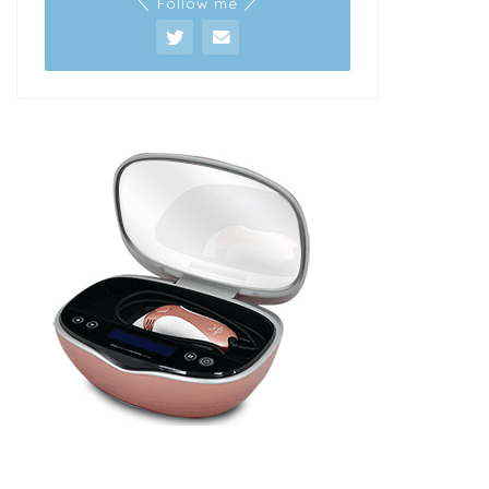
＼ Follow me ／