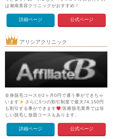
は湘南美容クリニックがおすすめ！
詳細ページ
公式ページ
アリシアクリニック
全身脱毛コースが2ヶ月0円で通う事ができちゃ
います
さらに5つの割引制度で最大74,150円
も割引する事ができます
医療脱毛業界では珍
しい脱毛し放題コースもあります。
詳細ページ
公式ページ