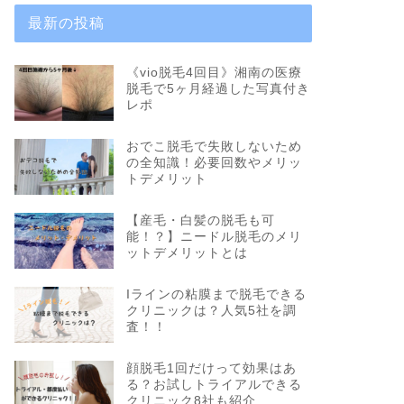
最新の投稿
《vio脱毛4回目》湘南の医療
脱毛で5ヶ月経過した写真付き
レポ
おでこ脱毛で失敗しないため
の全知識！必要回数やメリッ
トデメリット
【産毛・白髪の脱毛も可
能！？】ニードル脱毛のメリ
ットデメリットとは
Iラインの粘膜まで脱毛できる
クリニックは？人気5社を調
査！！
顔脱毛1回だけって効果はあ
る？お試しトライアルできる
クリニック8社も紹介