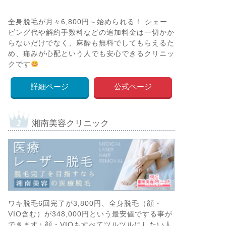
全身脱毛が月々6,800円～始められる！ シェー
ビング代や解約手数料などの追加料金は一切かか
らないだけでなく、麻酔も無料でしてもらえるた
め、痛みが心配という人でも安心できるクリニッ
クです
詳細ページ
公式ページ
湘南美容クリニック
ワキ脱毛6回完了が3,800円、全身脱毛（顔・
VIO含む）が348,000円という最安値でする事が
できます♪ 顔・VIOもすべてツルツルにしたい人