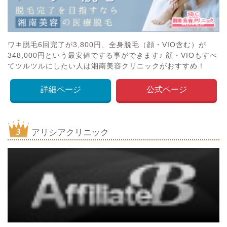
ワキ脱毛6回完了が3,800円、全身脱毛（顔・VIO含む）が
348,000円という最安値でする事ができます♪ 顔・VIOもすべ
てツルツルにしたい人は湘南美容クリニックがおすすめ！
詳細ページ
公式ページ
アリシアクリニック