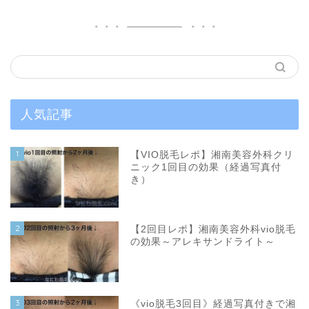
人気記事
1
【VIO脱毛レポ】湘南美容外科クリ
ニック1回目の効果（経過写真付
き）
2
【2回目レポ】湘南美容外科vio脱毛
の効果～アレキサンドライト～
3
《vio脱毛3回目》経過写真付きで湘