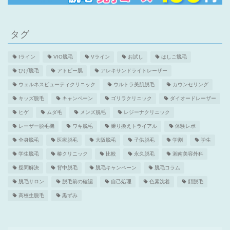
タグ
Iライン
VIO脱毛
Vライン
お試し
はしご脱毛
ひげ脱毛
アトピー肌
アレキサンドライトレーザー
ウェルネスビューティクリニック
ウルトラ美肌脱毛
カウンセリング
キッズ脱毛
キャンペーン
ゴリラクリニック
ダイオードレーザー
ヒゲ
ムダ毛
メンズ脱毛
レジーナクリニック
レーザー脱毛機
ワキ脱毛
乗り換えトライアル
体験レポ
全身脱毛
医療脱毛
大阪脱毛
子供脱毛
学割
学生
学生脱毛
椿クリニック
比較
永久脱毛
湘南美容外科
疑問解決
背中脱毛
脱毛キャンペーン
脱毛コラム
脱毛サロン
脱毛前の確認
自己処理
色素沈着
顔脱毛
高校生脱毛
黒ずみ