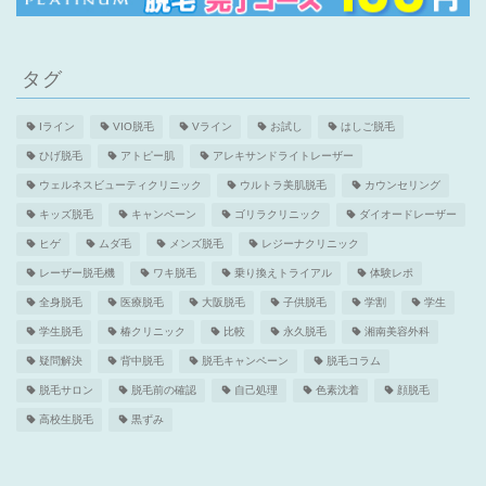
タグ
Iライン
VIO脱毛
Vライン
お試し
はしご脱毛
ひげ脱毛
アトピー肌
アレキサンドライトレーザー
ウェルネスビューティクリニック
ウルトラ美肌脱毛
カウンセリング
キッズ脱毛
キャンペーン
ゴリラクリニック
ダイオードレーザー
ヒゲ
ムダ毛
メンズ脱毛
レジーナクリニック
レーザー脱毛機
ワキ脱毛
乗り換えトライアル
体験レポ
全身脱毛
医療脱毛
大阪脱毛
子供脱毛
学割
学生
学生脱毛
椿クリニック
比較
永久脱毛
湘南美容外科
疑問解決
背中脱毛
脱毛キャンペーン
脱毛コラム
脱毛サロン
脱毛前の確認
自己処理
色素沈着
顔脱毛
高校生脱毛
黒ずみ