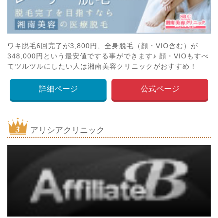
ワキ脱毛6回完了が3,800円、全身脱毛（顔・VIO含む）が
348,000円という最安値でする事ができます♪ 顔・VIOもすべ
てツルツルにしたい人は湘南美容クリニックがおすすめ！
詳細ページ
公式ページ
アリシアクリニック