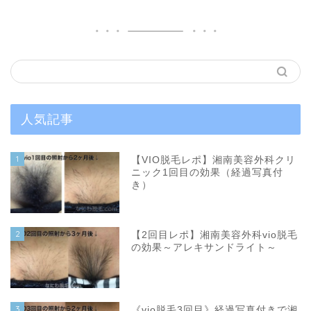
人気記事
1
【VIO脱毛レポ】湘南美容外科クリ
ニック1回目の効果（経過写真付
き）
2
【2回目レポ】湘南美容外科vio脱毛
の効果～アレキサンドライト～
3
《vio脱毛3回目》経過写真付きで湘