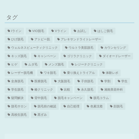
タグ
Iライン
VIO脱毛
Vライン
お試し
はしご脱毛
ひげ脱毛
アトピー肌
アレキサンドライトレーザー
ウェルネスビューティクリニック
ウルトラ美肌脱毛
カウンセリング
キッズ脱毛
キャンペーン
ゴリラクリニック
ダイオードレーザー
ヒゲ
ムダ毛
メンズ脱毛
レジーナクリニック
レーザー脱毛機
ワキ脱毛
乗り換えトライアル
体験レポ
全身脱毛
医療脱毛
大阪脱毛
子供脱毛
学割
学生
学生脱毛
椿クリニック
比較
永久脱毛
湘南美容外科
疑問解決
背中脱毛
脱毛キャンペーン
脱毛コラム
脱毛サロン
脱毛前の確認
自己処理
色素沈着
顔脱毛
高校生脱毛
黒ずみ