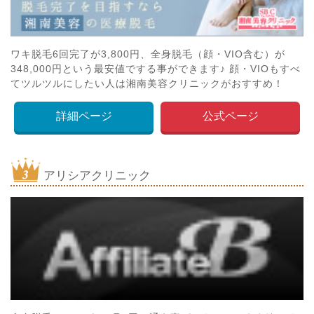
ワキ脱毛6回完了が3,800円、全身脱毛（顔・VIO含む）が
348,000円という最安値でする事ができます♪ 顔・VIOもすべ
てツルツルにしたい人は湘南美容クリニックがおすすめ！
詳細ページ
公式ページ
アリシアクリニック