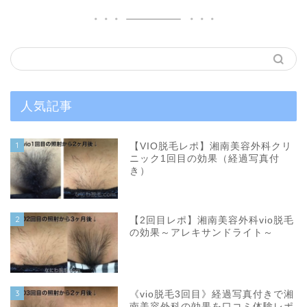
人気記事
1
【VIO脱毛レポ】湘南美容外科クリ
ニック1回目の効果（経過写真付
き）
2
【2回目レポ】湘南美容外科vio脱毛
の効果～アレキサンドライト～
3
《vio脱毛3回目》経過写真付きで湘
南美容外科の効果を口コミ体験レポ