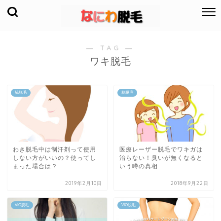
― TAG ―
ワキ脱毛
脇脱毛
脇脱毛
わき脱毛中は制汗剤って使用
医療レーザー脱毛でワキガは
しない方がいいの？使ってし
治らない！臭いが無くなると
まった場合は？
いう噂の真相
2019年2月10日
2018年9月22日
VIO脱毛
VIO脱毛