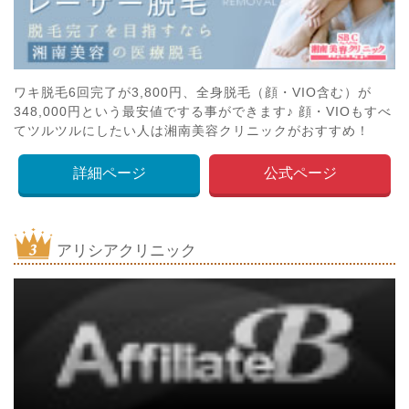
ワキ脱毛6回完了が3,800円、全身脱毛（顔・VIO含む）が
348,000円という最安値でする事ができます♪ 顔・VIOもすべ
てツルツルにしたい人は湘南美容クリニックがおすすめ！
詳細ページ
公式ページ
アリシアクリニック