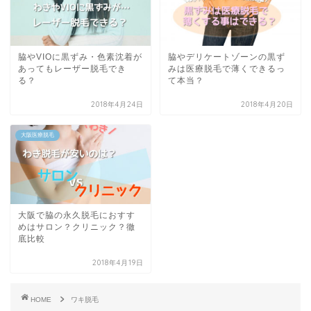
脇やVIOに黒ずみ・色素沈着が
脇やデリケートゾーンの黒ず
あってもレーザー脱毛でき
みは医療脱毛で薄くできるっ
る？
て本当？
2018年4月24日
2018年4月20日
大阪医療脱毛
大阪で脇の永久脱毛におすす
めはサロン？クリニック？徹
底比較
2018年4月19日
HOME
ワキ脱毛