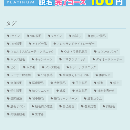
タグ
Iライン
VIO脱毛
Vライン
お試し
はしご脱毛
ひげ脱毛
アトピー肌
アレキサンドライトレーザー
ウェルネスビューティクリニック
ウルトラ美肌脱毛
カウンセリング
キッズ脱毛
キャンペーン
ゴリラクリニック
ダイオードレーザー
ヒゲ
ムダ毛
メンズ脱毛
レジーナクリニック
レーザー脱毛機
ワキ脱毛
乗り換えトライアル
体験レポ
全身脱毛
医療脱毛
大阪脱毛
子供脱毛
学割
学生
学生脱毛
椿クリニック
比較
永久脱毛
湘南美容外科
疑問解決
背中脱毛
脱毛キャンペーン
脱毛コラム
脱毛サロン
脱毛前の確認
自己処理
色素沈着
顔脱毛
高校生脱毛
黒ずみ